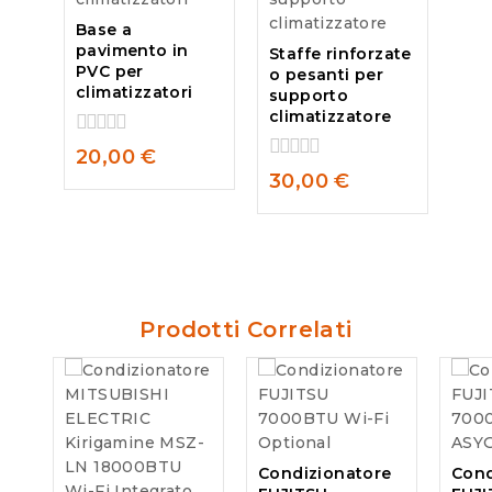
Base a
pavimento in
Staffe rinforzate
PVC per
o pesanti per
climatizzatori
supporto
climatizzatore
0
20,00
€
out
0
30,00
€
of
out
5
of
5
Prodotti Correlati
Condizionatore
Cond