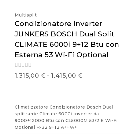
Multisplit
Condizionatore Inverter
JUNKERS BOSCH Dual Split
CLIMATE 6000i 9+12 Btu con
Esterna 53 Wi-Fi Optional
0
1.315,00
€
-
1.415,00
€
out
of
5
Climatizzatore Condizionatore Bosch Dual
split serie Climate 6000i inverter da
9000+12000 Btu con CL5000M 53/2 E Wi-Fi
Optional R-32 9+12 A++/A+