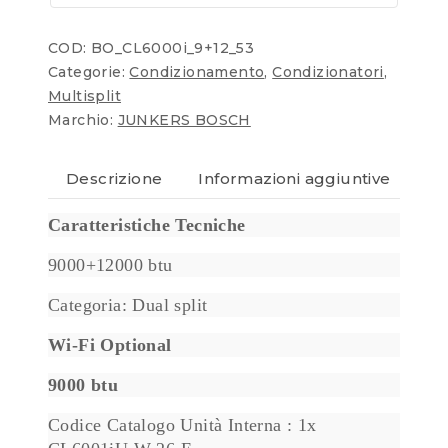
COD:
BO_CL6000i_9+12_53
Categorie:
Condizionamento
,
Condizionatori
,
Multisplit
Marchio:
JUNKERS BOSCH
Descrizione
Informazioni aggiuntive
Re
Caratteristiche Tecniche
9000+12000 btu
Categoria: Dual split
Wi-Fi Optional
9000 btu
Codice Catalogo Unità Interna : 1x