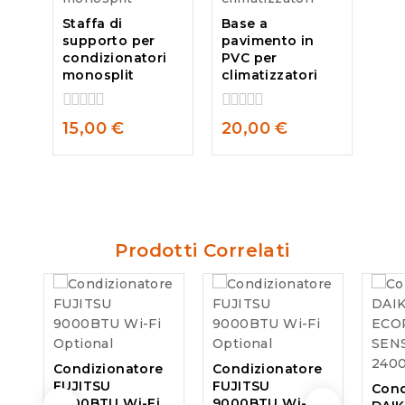
Staffa di
Base a
supporto per
pavimento in
condizionatori
PVC per
monosplit
climatizzatori
0
0
15,00
€
20,00
€
out
out
of
of
5
5
Prodotti Correlati
Condizionatore
Condizionatore
FUJITSU
FUJITSU
Cond
9000BTU Wi-Fi
9000BTU Wi-Fi