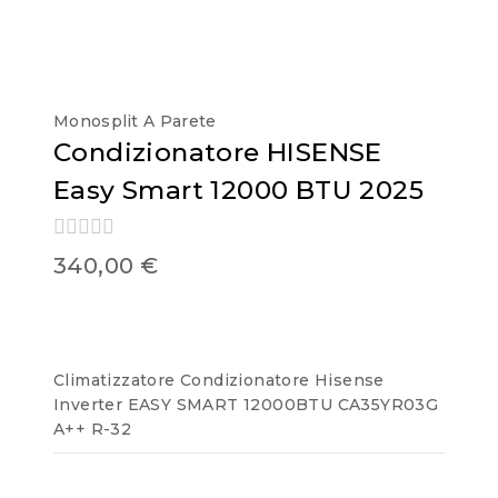
Monosplit A Parete
Condizionatore HISENSE
Easy Smart 12000 BTU 2025
0
340,00
€
out
of
5
Climatizzatore Condizionatore Hisense
Inverter EASY SMART 12000BTU CA35YR03G
A++ R-32