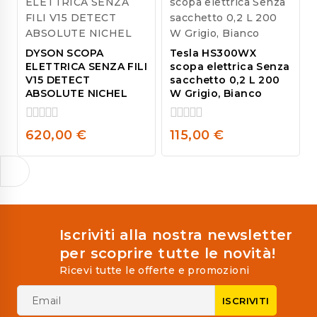
DYSON SCOPA
Tesla HS300WX
ELETTRICA SENZA FILI
scopa elettrica Senza
V15 DETECT
sacchetto 0,2 L 200
ABSOLUTE NICHEL
W Grigio, Bianco
0
0
620,00
€
115,00
€
out
out
of
of
5
5
Iscriviti alla nostra newsletter
per scoprire tutte le novità!
Ricevi tutte le offerte e promozioni