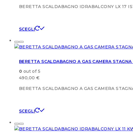
BERETTA SCALDABAGNO IDRABALCONY LX 17 I
Questo
SCEGLI
prodotto
ha
più
varianti.
BERETTA SCALDABAGNO A GAS CAMERA STAGNA 
Le
opzioni
0
out of 5
possono
490,00
€
essere
scelte
BERETTA SCALDABAGNO A GAS CAMERA STAGNA
nella
pagina
del
Questo
SCEGLI
prodotto
prodotto
ha
più