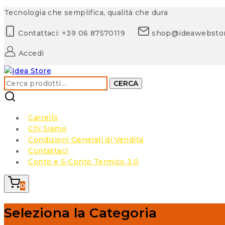
Skip
Tecnologia che semplifica, qualità che dura
to
Contattaci: +39 06 87570119
shop@ideawebsto
content
Accedi
Cerca:
CERCA
Carrello
Chi Siamo
Condizioni Generali di Vendita
Contattaci
Conto e S-Conto Termico 3.0
0
Seleziona la Categoria