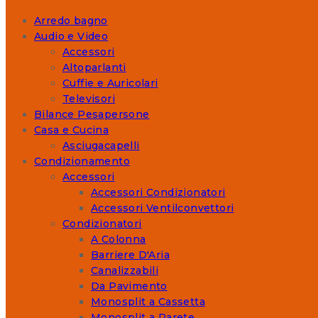
Arredo bagno
Audio e Video
Accessori
Altoparlanti
Cuffie e Auricolari
Televisori
Bilance Pesapersone
Casa e Cucina
Asciugacapelli
Condizionamento
Accessori
Accessori Condizionatori
Accessori Ventilconvettori
Condizionatori
A Colonna
Barriere D'Aria
Canalizzabili
Da Pavimento
Monosplit a Cassetta
Monosplit a Parete