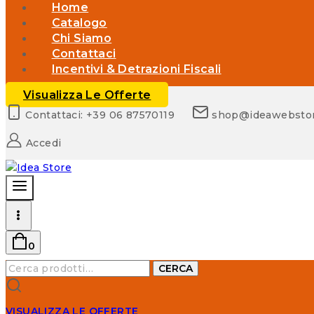
Home
Catalogo
Chi Siamo
Contattaci
Incentivi & Detrazioni Fiscali
Visualizza Le Offerte
Contattaci: +39 06 87570119
shop@ideawebsto
Accedi
0
Cerca:
CERCA
VISUALIZZA LE OFFERTE