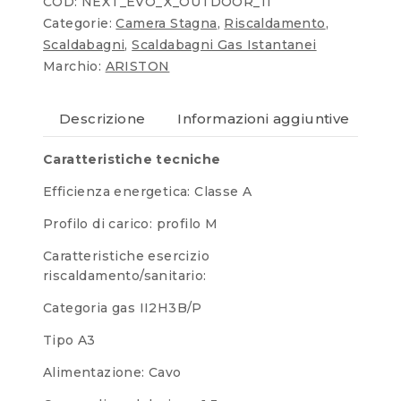
COD:
NEXT_EVO_X_OUTDOOR_11
Categorie:
Camera Stagna
,
Riscaldamento
,
Scaldabagni
,
Scaldabagni Gas Istantanei
Marchio:
ARISTON
Descrizione
Informazioni aggiuntive
Re
Caratteristiche tecniche
Efficienza energetica: Classe A
Profilo di carico: profilo M
Caratteristiche esercizio
riscaldamento/sanitario:
Categoria gas II2H3B/P
Tipo A3
Alimentazione: Cavo