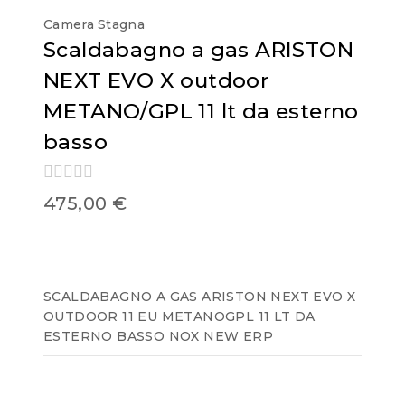
Camera Stagna
Scaldabagno a gas ARISTON
NEXT EVO X outdoor
METANO/GPL 11 lt da esterno
basso
0
475,00
€
out
of
5
SCALDABAGNO A GAS ARISTON NEXT EVO X
OUTDOOR 11 EU METANOGPL 11 LT DA
ESTERNO BASSO NOX NEW ERP