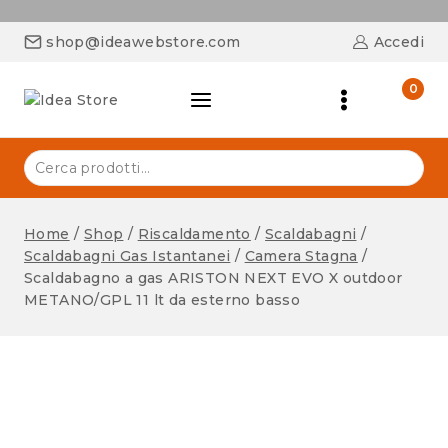
shop@ideawebstore.com
Accedi
0
Home
/
Shop
/
Riscaldamento
/
Scaldabagni
/
Scaldabagni Gas Istantanei
/
Camera Stagna
/
Scaldabagno a gas ARISTON NEXT EVO X outdoor
METANO/GPL 11 lt da esterno basso