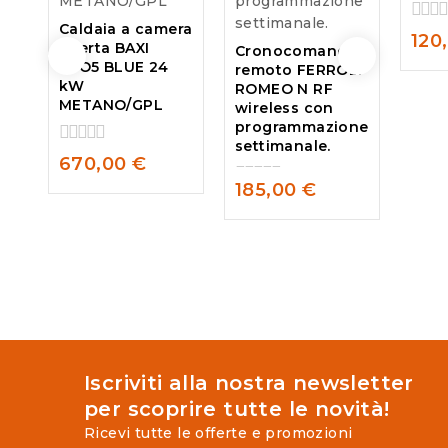
Caldaia a camera
0
120
aperta BAXI
Cronocomando
out
ECO5 BLUE 24
remoto FERROLI
of
kW
ROMEO N RF
5
METANO/GPL
wireless con
programmazione
settimanale.
0
670,00
€
out
185,00
€
of
0
5
out
of
5
Iscriviti alla nostra newsletter
per scoprire tutte le novità!
Ricevi tutte le offerte e promozioni