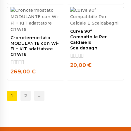
out
of
5
Curva 90°
Compatibile Per
Cronotermostato
Caldaie E
MODULANTE con Wi-
Scaldabagni
Fi + KIT adattatore
GTW16
0
20,00
€
out
0
269,00
€
of
out
5
of
5
1
2
→