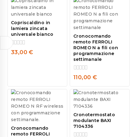
5
5
Copriscaldino in
lamiera zincata
universale bianco
Cronocomando
remoto FERROLI
ROMEO N a fili con
0
33,00
€
programmazione
out
settimanale
of
5
0
110,00
€
out
of
5
Cronotermostato
modulante BAXI
7104336
Cronocomando
remoto FERROLI