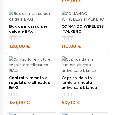
175,00
€
5
out
of
5
Box da incasso per
COMANDO WIRELESS
caldaie BAXI
ITALKERO
0
0
120,00
€
110,00
€
out
out
of
of
5
5
Controllo remoto e
Copricaldaia in
regolatore climatico
lamiera zincata
BAXI
universale bianco
0
0
150,00
€
50,00
€
out
out
of
of