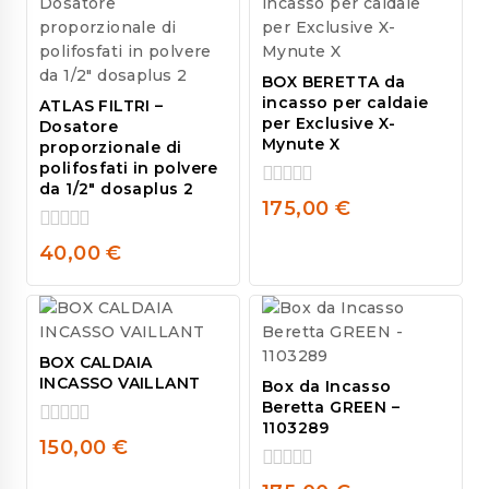
BOX BERETTA da
incasso per caldaie
ATLAS FILTRI –
per Exclusive X-
Dosatore
Mynute X
proporzionale di
polifosfati in polvere
da 1/2″ dosaplus 2
0
175,00
€
out
of
0
40,00
€
5
out
of
5
BOX CALDAIA
INCASSO VAILLANT
Box da Incasso
Beretta GREEN –
1103289
0
150,00
€
out
of
0