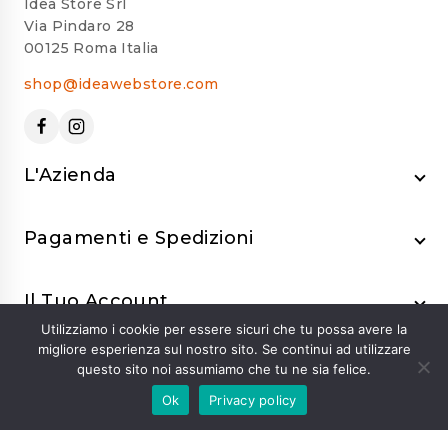
Idea Store Srl
Via Pindaro 28
00125 Roma Italia
shop@ideawebstore.com
L'Azienda
Pagamenti e Spedizioni
Il Tuo Account
Utilizziamo i cookie per essere sicuri che tu possa avere la
migliore esperienza sul nostro sito. Se continui ad utilizzare
questo sito noi assumiamo che tu ne sia felice.
Ok
Privacy policy
© 2024 Idea Store Srl