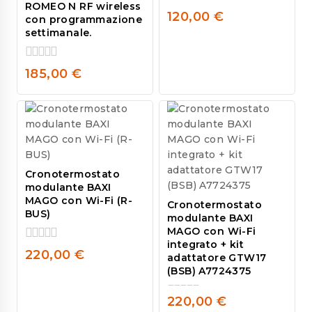
ROMEO N RF wireless
0
120,00
€
con programmazione
out
settimanale.
of
5
0
185,00
€
out
of
5
Cronotermostato
modulante BAXI
MAGO con Wi-Fi (R-
Cronotermostato
BUS)
modulante BAXI
MAGO con Wi-Fi
integrato + kit
0
220,00
€
adattatore GTW17
out
(BSB) A7724375
of
5
220,00
€
0