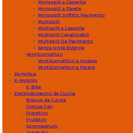
Monosplit a Cassetta
Monosplit a Parete
Monosplit Soffitto Pavimento
Multisplit
Multisplit a Cassetta
Multisplit Canalizzabili
Multisplit Da Pavimento
Senza Unità Esterna
Ventilconvettori
Ventilconvettori a Incasso
Ventilconvettori a Parete
Domotica
E-Mobility
E-Bike
Elettrodomestici da Cucina
Bilance da Cucina
Cottura Cibi
Friggitrici
Frullatori
Spremiagrumi
Tritatutto