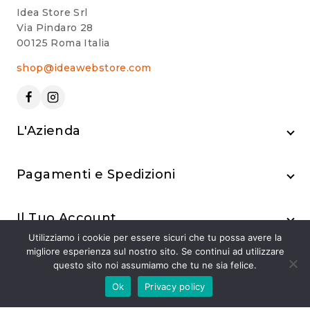
Idea Store Srl
Via Pindaro 28
00125 Roma Italia
shop@ideawebstore.com
L'Azienda
Pagamenti e Spedizioni
Il Tuo Account
Utilizziamo i cookie per essere sicuri che tu possa avere la
migliore esperienza sul nostro sito. Se continui ad utilizzare
questo sito noi assumiamo che tu ne sia felice.
Ok
Privacy policy
© 2024 Idea Store Srl