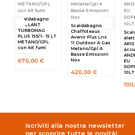
Scaldabagno
VAILLANT
Scaldabagno A
TURBOMAG
Chaffoteaux
Sca
PLUS 155/1- 15 LT
Avenir Plus Lnx
elet
METANO/GPL
11 Outdoor A Gas
ARI
con kit fumi
Metano/Gpl A
acc
Basse Emissioni
ANDR
Nox
670,00
€
EU
0
SOP
out
420,00
€
10LT
of
0
5
out
100
of
0
5
out
of
5
Iscriviti alla nostra newsletter
per scoprire tutte le novità!