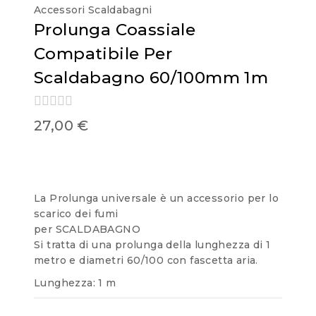
Accessori Scaldabagni
Prolunga Coassiale
Compatibile Per
Scaldabagno 60/100mm 1m
0
27,00
€
out
of
5
La Prolunga universale è un accessorio per lo
scarico dei fumi
per SCALDABAGNO
Si tratta di una prolunga della lunghezza di 1
metro e diametri 60/100 con fascetta aria.
Lunghezza: 1 m