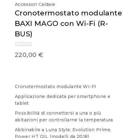
Accessori Caldaie
Cronotermostato modulante
BAXI MAGO con Wi-Fi (R-
BUS)
0
220,00
€
out
of
5
Cronotermostato modulante WI-FI
Applicazione dedicata per smartphone e
tablet
Possibilità di connettersi a una o più
abitazioni per controllarne la temperatura
Abbinabile a Luna Style, Evolution Prime,
Power HT OIL (modelli da 2018)