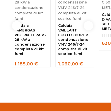
Cald
DIVA
30 G
Caldaia
Caldaia
MET
IMMERGAS
VAILLANT
VICTRIX TERA V2
ECOTEC PURE a
28 kW a
condensazione
0
630
condensazione
VMV 246/7-24
out
completa di kit
completa di kit
of
fumi
scarico fumi
5
1.185,00
€
1.060,00
€
0
0
out
out
of
of
5
5