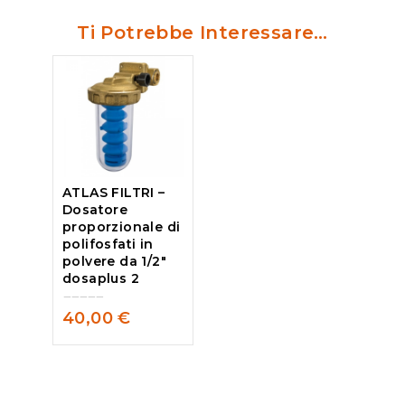
Ti Potrebbe Interessare…
ATLAS FILTRI –
Dosatore
proporzionale di
polifosfati in
polvere da 1/2″
dosaplus 2
40,00
€
0
out
of
5