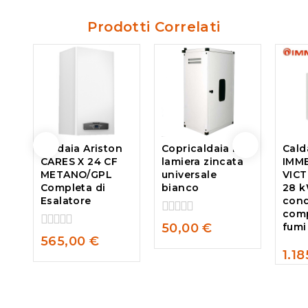
Prodotti Correlati
Caldaia Ariston
Copricaldaia in
Cald
CARES X 24 CF
lamiera zincata
IMM
METANO/GPL
universale
VICT
Completa di
bianco
28 k
Esalatore
con
comp
0
50,00
€
fumi
out
0
565,00
€
of
out
1.1
5
of
0
5
out
of
5