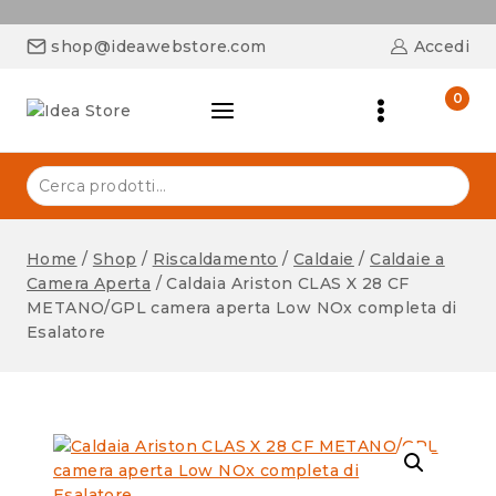
shop@ideawebstore.com
Accedi
0
Home
/
Shop
/
Riscaldamento
/
Caldaie
/
Caldaie a
Camera Aperta
/
Caldaia Ariston CLAS X 28 CF
METANO/GPL camera aperta Low NOx completa di
Esalatore