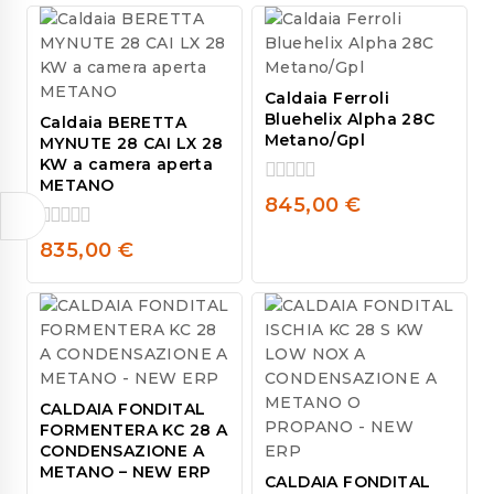
5
Caldaia Ferroli
Bluehelix Alpha 28C
Caldaia BERETTA
Metano/Gpl
MYNUTE 28 CAI LX 28
KW a camera aperta
METANO
0
845,00
€
out
of
0
835,00
€
5
out
of
5
CALDAIA FONDITAL
FORMENTERA KC 28 A
CONDENSAZIONE A
METANO – NEW ERP
CALDAIA FONDITAL