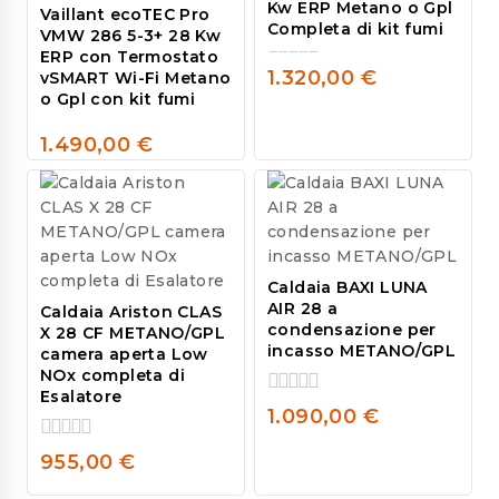
Kw ERP Metano o Gpl
Vaillant ecoTEC Pro
Completa di kit fumi
VMW 286 5-3+ 28 Kw
ERP con Termostato
1.320,00
€
vSMART Wi-Fi Metano
0
o Gpl con kit fumi
out
of
1.490,00
€
5
0
out
of
5
Caldaia BAXI LUNA
AIR 28 a
Caldaia Ariston CLAS
condensazione per
X 28 CF METANO/GPL
incasso METANO/GPL
camera aperta Low
NOx completa di
Esalatore
0
1.090,00
€
out
of
0
955,00
€
5
out
of