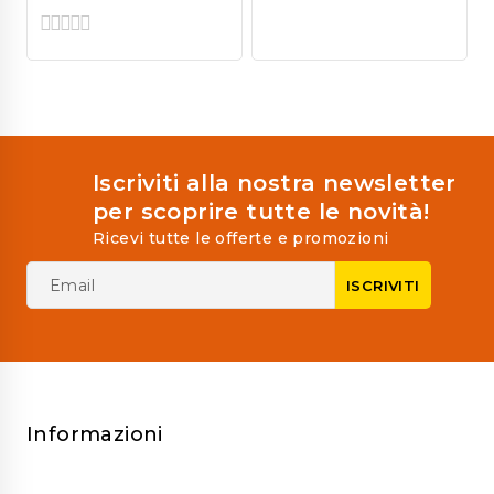
0
out
of
0
5
out
of
5
Iscriviti alla nostra newsletter
per scoprire tutte le novità!
Ricevi tutte le offerte e promozioni
Informazioni