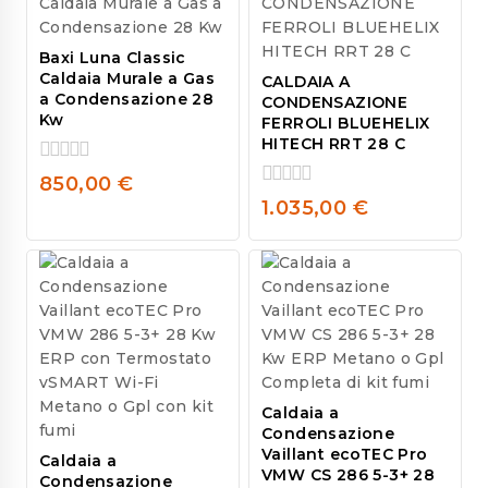
Baxi Luna Classic
Caldaia Murale a Gas
CALDAIA A
a Condensazione 28
CONDENSAZIONE
Kw
FERROLI BLUEHELIX
HITECH RRT 28 C
0
850,00
€
out
0
1.035,00
€
of
out
5
of
5
Caldaia a
Condensazione
Vaillant ecoTEC Pro
Caldaia a
VMW CS 286 5-3+ 28
Condensazione