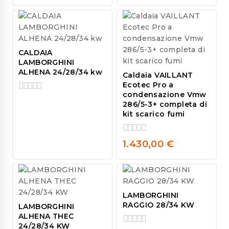
of
5
CALDAIA
LAMBORGHINI
ALHENA 24/28/34 kw
Caldaia VAILLANT
Ecotec Pro a
condensazione Vmw
0
286/5-3+ completa di
out
kit scarico fumi
of
5
0
1.430,00
€
out
of
5
LAMBORGHINI
RAGGIO 28/34 KW
LAMBORGHINI
ALHENA THEC
24/28/34 KW