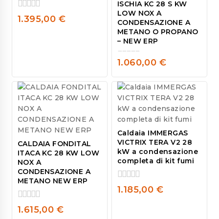
ISCHIA KC 28 S KW
LOW NOX A
0
1.395,00
€
CONDENSAZIONE A
out
METANO O PROPANO
of
– NEW ERP
5
1.060,00
€
0
out
of
5
Caldaia IMMERGAS
VICTRIX TERA V2 28
CALDAIA FONDITAL
kW a condensazione
ITACA KC 28 KW LOW
completa di kit fumi
NOX A
CONDENSAZIONE A
METANO NEW ERP
0
1.185,00
€
out
of
0
1.615,00
€
5
out