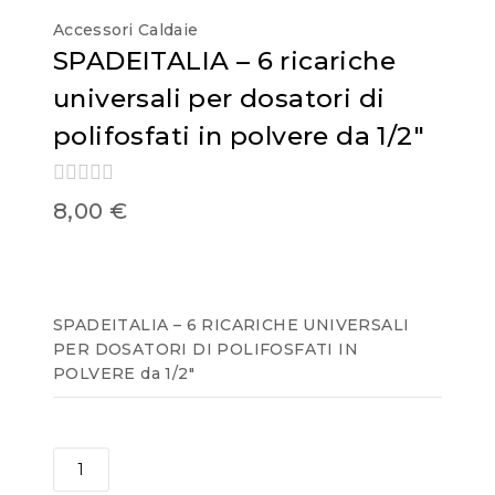
Accessori Caldaie
SPADEITALIA – 6 ricariche
universali per dosatori di
polifosfati in polvere da 1/2″
0
8,00
€
out
of
5
SPADEITALIA – 6 RICARICHE UNIVERSALI
PER DOSATORI DI POLIFOSFATI IN
POLVERE da 1/2″