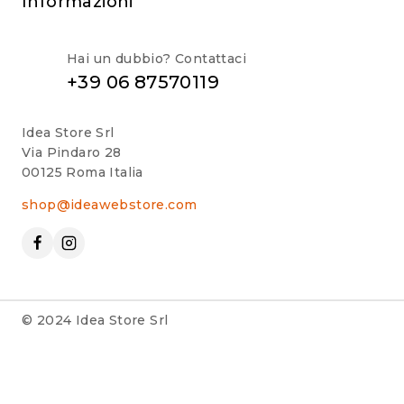
Informazioni
Hai un dubbio? Contattaci
+39 06 87570119
Idea Store Srl
Via Pindaro 28
00125 Roma Italia
shop@ideawebstore.com
© 2024 Idea Store Srl
Utilizziamo i cookie per essere sicuri che tu possa avere la