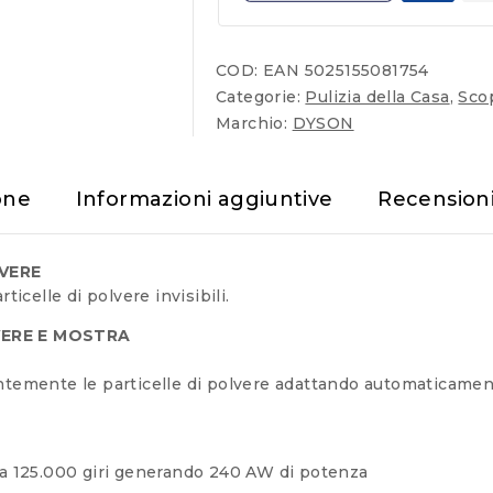
COD:
EAN 5025155081754
Categorie:
Pulizia della Casa
,
Sco
Marchio:
DYSON
one
Informazioni aggiuntive
Recension
LVERE
ticelle di polvere invisibili.
VERE E MOSTRA
tantemente le particelle di polvere adattando automaticam
o a 125.000 giri generando 240 AW di potenza