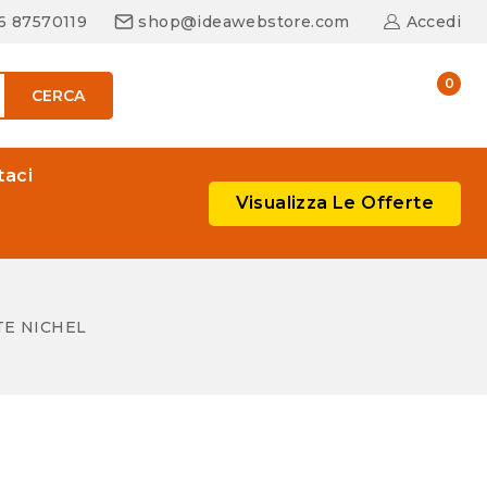
06 87570119
shop@ideawebstore.com
Accedi
0
CERCA
taci
Visualizza Le Offerte
TE NICHEL