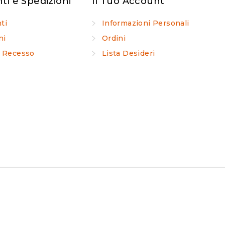
i e Spedizioni
Il Tuo Account
ti
Informazioni Personali
ni
Ordini
di Recesso
Lista Desideri
i
are questo sito noi assumiamo che tu ne sia felice.