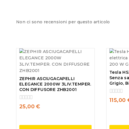
Non ci sono recensioni per questo articolo
Tesla HS
Senza sa
ZEPHIR ASCIUGACAPELLI
Grigio, 
ELEGANCE 2000W 3LIV.TEMPER.
CON DIFFUSORE ZHB2001
0
115,00
out
0
25,00
€
of
out
5
of
5