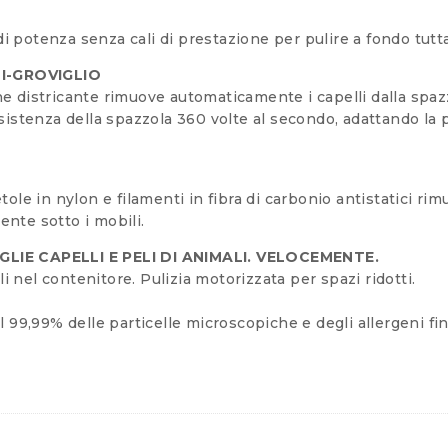
di potenza senza cali di prestazione per pulire a fondo tutta
I-GROVIGLIO
tine districante rimuove automaticamente i capelli dalla spa
istenza della spazzola 360 volte al secondo, adattando la po
ole in nylon e filamenti in fibra di carbonio antistatici rim
ente sotto i mobili.
IE CAPELLI E PELI DI ANIMALI. VELOCEMENTE.
li nel contenitore. Pulizia motorizzata per spazi ridotti.
 il 99,99% delle particelle microscopiche e degli allergeni fi