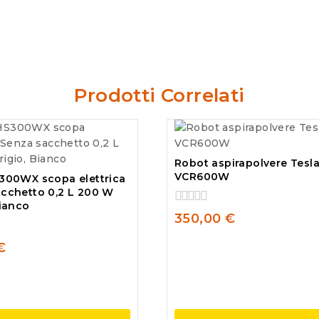
Prodotti Correlati
Robot aspirapolvere Tesla
VCR600W
300WX scopa elettrica
cchetto 0,2 L 200 W
Bianco
0
350,00
€
out
of
€
5