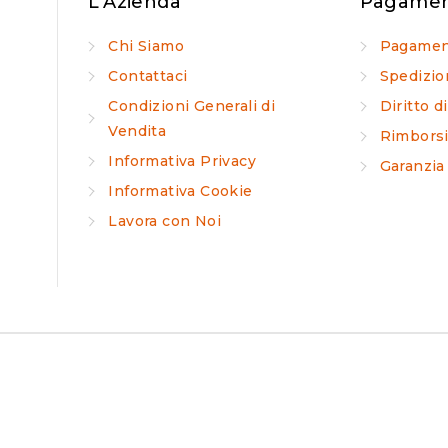
L'Azienda
Pagament
Chi Siamo
Pagamen
Contattaci
Spedizio
Condizioni Generali di
Diritto 
Vendita
Rimbors
Informativa Privacy
Garanzia
Informativa Cookie
Lavora con Noi
 migliore esperienza sul nostro sito. Se continui ad utilizz