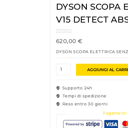
DYSON SCOPA E
V15 DETECT AB
0
620,00
€
out
of
DYSON SCOPA ELETTRICA SENZA
5
AGGIUNGI AL CAR
Supporto 24h
Tempi di spedizione
Reso entro 30 giorni
Pagamenti 