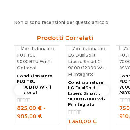
Non ci sono recensioni per questo articolo
Prodotti Correlati
Condizionatore
Cond
FUJITSU
FUJI
Condizionatore
9000BTU Wi-Fi
700
LG DualSplit
Optional
ASY
Libero Smart 2
9000+12000 Wi-
Fi Integrato
825,00
€
-
750
0
0
out
out
985,00
€
910
of
of
0
1.350,00
€
5
5
out