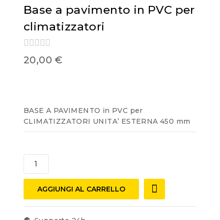
Base a pavimento in PVC per
climatizzatori
0
20,00
€
out
of
5
BASE A PAVIMENTO in PVC per
CLIMATIZZATORI UNITA’ ESTERNA 450 mm
AGGIUNGI AL CARRELLO