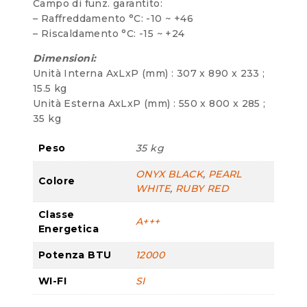
Campo di funz. garantito:
– Raffreddamento °C: -10 ~ +46
– Riscaldamento °C: -15 ~ +24
Dimensioni:
Unità Interna AxLxP (mm) : 307 x 890 x 233 ;
15.5 kg
Unità Esterna AxLxP (mm) : 550 x 800 x 285 ;
35 kg
Peso
35 kg
ONYX BLACK
,
PEARL
Colore
WHITE
,
RUBY RED
Classe
A+++
Energetica
Potenza BTU
12000
WI-FI
SI