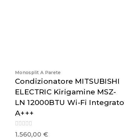
Monosplit A Parete
Condizionatore MITSUBISHI
ELECTRIC Kirigamine MSZ-
LN 12000BTU Wi-Fi Integrato
A+++
0
1.560,00
€
out