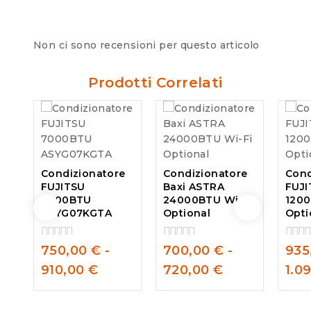
Non ci sono recensioni per questo articolo
Prodotti Correlati
Condizionatore
Condizionatore
Cond
FUJITSU
Baxi ASTRA
FUJI
7000BTU
24000BTU Wi-Fi
1200
ASYG07KGTA
Optional
Opti
750,00
€
-
700,00
€
-
935
0
0
0
out
out
out
910,00
€
720,00
€
1.0
of
of
of
5
5
5