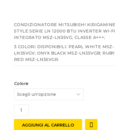
of
5
CONDIZIONATORE MITSUBISHI KIRIGAMINE
STYLE SERIE LN 12000 BTU INVERTER WI-FI
INTEGRATO MSZ-LN35VG, CLASSE A+++;
3 COLORI DISPONIBILI: PEARL WHITE MSZ-
LN35VGV; ONYX BLACK MSZ-LN35VGB; RUBY
RED MSZ-LN35VGR.
Colore
AGGIUNGI AL CARRELLO