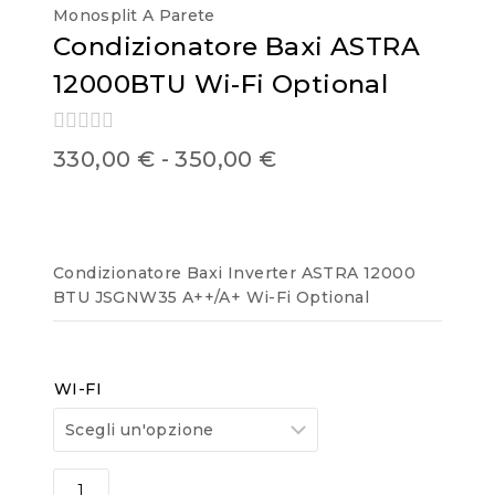
Monosplit A Parete
Condizionatore Baxi ASTRA
12000BTU Wi-Fi Optional
0
330,00
€
-
350,00
€
out
of
5
Condizionatore Baxi Inverter ASTRA 12000
BTU JSGNW35 A++/A+ Wi-Fi Optional
WI-FI