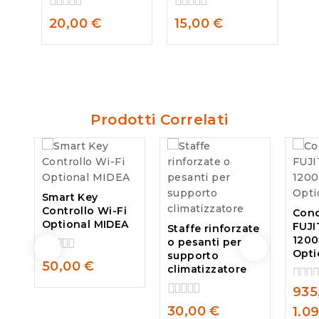
0
0
20,00
€
15,00
€
out
out
of
of
5
5
Prodotti Correlati
Smart Key
Controllo Wi-Fi
Cond
Optional MIDEA
FUJI
Staffe rinforzate
1200
o pesanti per
Opti
supporto
0
50,00
€
climatizzatore
out
of
935
0
5
out
0
30,00
€
1.0
of