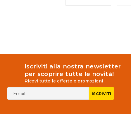
out
5
of
5
Iscriviti alla nostra newsletter
per scoprire tutte le novità!
Ricevi tutte le offerte e promozioni