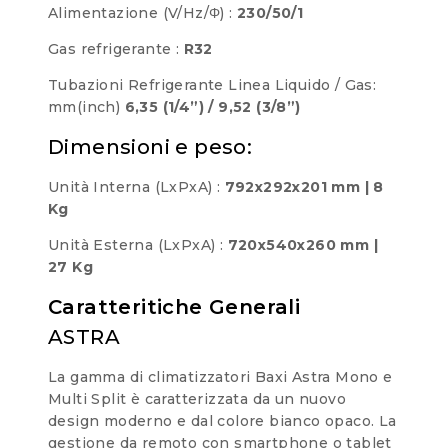
Alimentazione (V/Hz/Φ) :
230/50/1
Gas refrigerante :
R32
Tubazioni Refrigerante Linea Liquido / Gas:
mm(inch)
6,35 (1/4”) / 9,52 (3/8”)
Dimensioni e peso:
Unità Interna (LxPxA) :
792x292x201 mm | 8
Kg
Unità Esterna (LxPxA) :
720x540x260 mm |
27 Kg
Caratteritiche Generali
ASTRA
La gamma di climatizzatori Baxi Astra Mono e
Multi Split è caratterizzata da un nuovo
design moderno e dal colore bianco opaco. La
gestione da remoto con smartphone o tablet