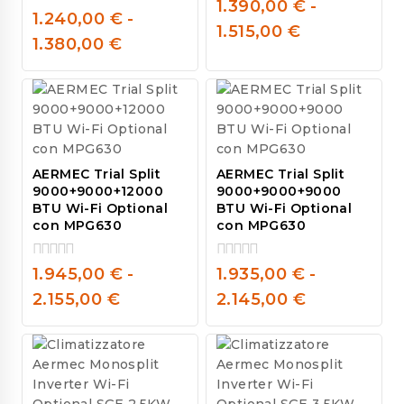
0
1.390,00
€
-
1.240,00
€
-
out
0
1.515,00
€
of
out
1.380,00
€
5
of
5
AERMEC Trial Split
AERMEC Trial Split
9000+9000+12000
9000+9000+9000
BTU Wi-Fi Optional
BTU Wi-Fi Optional
con MPG630
con MPG630
1.945,00
€
-
1.935,00
€
-
0
0
out
out
2.155,00
€
2.145,00
€
of
of
5
5