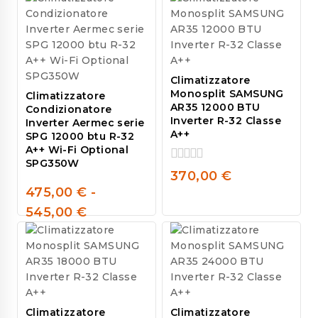
of
of
5
5
Climatizzatore
Monosplit SAMSUNG
Climatizzatore
AR35 12000 BTU
Condizionatore
Inverter R-32 Classe
Inverter Aermec serie
A++
SPG 12000 btu R-32
A++ Wi-Fi Optional
SPG350W
0
370,00
€
out
475,00
€
-
of
0
5
545,00
€
out
of
5
Climatizzatore
Climatizzatore