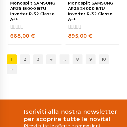
Monosplit SAMSUNG
Monosplit SAMSUNG
AR35 18000 BTU
AR35 24000 BTU
Inverter R-32 Classe
Inverter R-32 Classe
A++
A++
0
0
668,00
€
895,00
€
out
out
of
of
5
5
1
2
3
4
…
8
9
10
→
Iscriviti alla nostra newsletter
per scoprire tutte le novità!
Ricevi tutte le offerte e promozioni