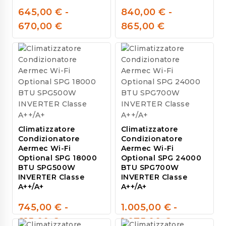
645,00
€
-
840,00
€
-
0
0
670,00
€
865,00
€
out
out
of
of
5
5
Climatizzatore
Climatizzatore
Condizionatore
Condizionatore
Aermec Wi-Fi
Aermec Wi-Fi
Optional SPG 18000
Optional SPG 24000
BTU SPG500W
BTU SPG700W
INVERTER Classe
INVERTER Classe
A++/A+
A++/A+
745,00
€
-
1.005,00
€
-
0
0
815,00
€
1.075,00
€
out
out