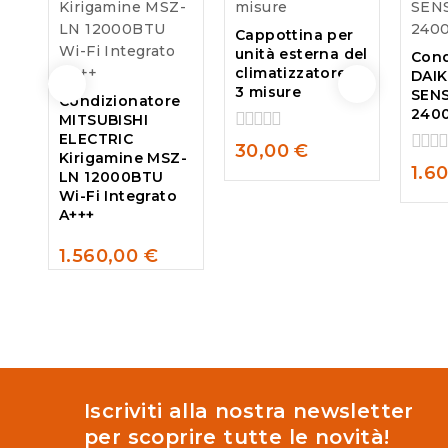
Cappottina per
unità esterna del
Cond
climatizzatore –
DAI
3 misure
SEN
Condizionatore
2400
MITSUBISHI
ELECTRIC
0
30,00
€
Kirigamine MSZ-
out
0
1.6
LN 12000BTU
of
out
Wi-Fi Integrato
5
of
A+++
5
1.560,00
€
0
out
of
5
Iscriviti alla nostra newsletter
per scoprire tutte le novità!