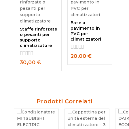
Base a
pavimento in
Staffe rinforzate
PVC per
o pesanti per
climatizzatori
supporto
climatizzatore
0
20,00
€
out
0
30,00
€
of
out
5
of
5
Prodotti Correlati