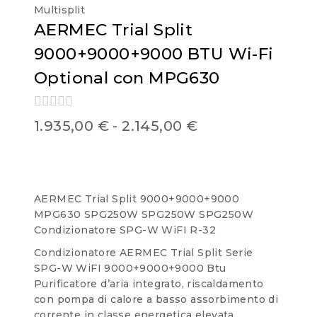
Multisplit
AERMEC Trial Split
9000+9000+9000 BTU Wi-Fi
Optional con MPG630
0
1.935,00
€
-
2.145,00
€
out
of
5
AERMEC Trial Split 9000+9000+9000
MPG630 SPG250W SPG250W SPG250W
Condizionatore SPG-W WiFI R-32
Condizionatore AERMEC Trial Split Serie
SPG-W WiFI 9000+9000+9000 Btu
Purificatore d’aria integrato, riscaldamento
con pompa di calore a basso assorbimento di
corrente in classe energetica elevata