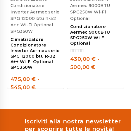
of
of
5
5
Condizionatore
Aermec 9000BTU
SPG250W Wi-Fi
Climatizzatore
Optional
Condizionatore
Inverter Aermec serie
SPG 12000 btu R-32
430,00
€
-
0
A++ Wi-Fi Optional
out
500,00
€
SPG350W
of
5
475,00
€
-
0
545,00
€
out
of
5
Iscriviti alla nostra newsletter
per scoprire tutte le novità!