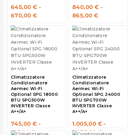
645,00
€
-
840,00
€
-
0
0
670,00
€
865,00
€
out
out
of
of
5
5
Climatizzatore
Climatizzatore
Condizionatore
Condizionatore
Aermec Wi-Fi
Aermec Wi-Fi
Optional SPG 18000
Optional SPG 24000
BTU SPG500W
BTU SPG700W
INVERTER Classe
INVERTER Classe
A++/A+
A++/A+
745,00
€
-
1.005,00
€
-
0
0
815,00
€
1.075,00
€
out
out