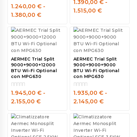
0
1.390,00
€
-
1.240,00
€
-
out
0
1.515,00
€
of
out
1.380,00
€
5
of
5
AERMEC Trial Split
AERMEC Trial Split
9000+9000+12000
9000+9000+9000
BTU Wi-Fi Optional
BTU Wi-Fi Optional
con MPG630
con MPG630
1.945,00
€
-
1.935,00
€
-
0
0
out
out
2.155,00
€
2.145,00
€
of
of
5
5