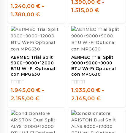
0
1.390,00
€
-
1.240,00
€
-
out
0
1.515,00
€
of
out
1.380,00
€
5
of
5
AERMEC Trial Split
AERMEC Trial Split
9000+9000+12000
9000+9000+9000
BTU Wi-Fi Optional
BTU Wi-Fi Optional
con MPG630
con MPG630
1.945,00
€
-
1.935,00
€
-
0
0
out
out
2.155,00
€
2.145,00
€
of
of
5
5