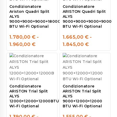
Condizionatore
Condizionatore
Ariston Quadri Split
ARISTON Quadri Split
ALYS
ALYS
9000+9000+9000+18000
9000+9000+9000+9000
BTU Wi-Fi Optional
BTU Wi-Fi Optional
1.780,00
€
-
1.665,00
€
-
0
0
1.960,00
€
1.845,00
€
out
out
of
of
5
5
Condizionatore
Condizionatore
ARISTON Trial Split
ARISTON Trial Split
ALYS
ALYS
12000+12000+12000BTU
9000+12000+12000
Wi-Fi Optional
BTU Wi-Fi Optional
1.390,00
€
-
1.555,00
€
-