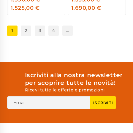
0
0
1.525,00
€
1.690,00
€
out
out
of
of
5
5
1
2
3
4
→
Iscriviti alla nostra newsletter
per scoprire tutte le novità!
Ricevi tutte le offerte e promozioni