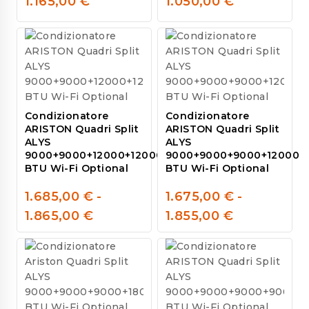
1.165,00
€
1.050,00
€
of
of
5
5
Condizionatore
Condizionatore
ARISTON Quadri Split
ARISTON Quadri Split
ALYS
ALYS
9000+9000+12000+12000
9000+9000+9000+12000
BTU Wi-Fi Optional
BTU Wi-Fi Optional
1.685,00
€
-
1.675,00
€
-
0
0
1.865,00
€
1.855,00
€
out
out
of
of
5
5