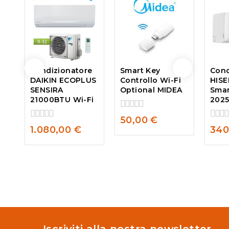
Condizionatore
Smart Key
Cond
DAIKIN ECOPLUS
Controllo Wi-Fi
HISE
SENSIRA
Optional MIDEA
Smar
21000BTU Wi-Fi
202
0
50,00
€
out
0
0
1.080,00
€
340
of
out
out
5
of
of
5
5