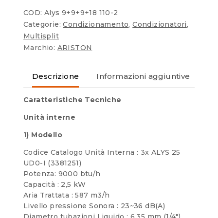
COD:
Alys 9+9+9+18 110-2
Categorie:
Condizionamento
,
Condizionatori
,
Multisplit
Marchio:
ARISTON
Descrizione
Informazioni aggiuntive
Re
Caratteristiche Tecniche
Unità interne
1) Modello
Codice Catalogo Unità Interna : 3x ALYS 25
UD0-I (3381251)
Potenza: 9000 btu/h
Capacità : 2,5 kW
Aria Trattata : 587 m3/h
Livello pressione Sonora : 23~36 dB(A)
Diametro tubazioni Liquido : 6,35 mm (1/4″)