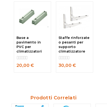
Base a
Staffe rinforzate
pavimento in
o pesanti per
PVC per
supporto
climatizzatori
climatizzatore
0
0
20,00
€
30,00
€
out
out
of
of
5
5
Prodotti Correlati