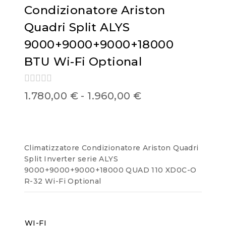
Condizionatore Ariston
Quadri Split ALYS
9000+9000+9000+18000
BTU Wi-Fi Optional
0
1.780,00
€
-
1.960,00
€
out
of
5
Climatizzatore Condizionatore Ariston Quadri
Split Inverter serie ALYS
9000+9000+9000+18000 QUAD 110 XD0C-O
R-32 Wi-Fi Optional
WI-FI