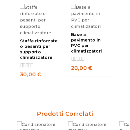
Base a
pavimento in
Staffe rinforzate
PVC per
o pesanti per
climatizzatori
supporto
climatizzatore
0
20,00
€
out
0
30,00
€
of
out
5
of
5
Prodotti Correlati