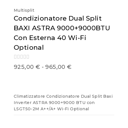
Multisplit
Condizionatore Dual Split
BAXI ASTRA 9000+9000BTU
Con Esterna 40 Wi-Fi
Optional
0
925,00
€
-
965,00
€
out
of
5
Climatizzatore Condizionatore Dual Split Baxi
Inverter ASTRA 9000+9000 BTU con
LSGT50-2M A++/A+ Wi-Fi Optional