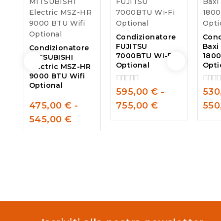
Condizionatore
Cond
FUJITSU
Baxi
Condizionatore
7000BTU Wi-Fi
1800
MITSUBISHI
Optional
Opti
Electric MSZ-HR
9000 BTU Wifi
Optional
595,00
€
-
530
0
0
out
out
475,00
€
-
755,00
€
550
of
of
0
5
5
545,00
€
out
of
5