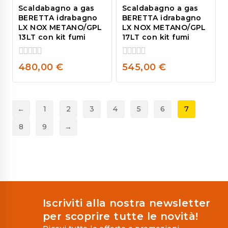
Scaldabagno a gas
Scaldabagno a gas
BERETTA idrabagno
BERETTA idrabagno
LX NOX METANO/GPL
LX NOX METANO/GPL
13LT con kit fumi
17LT con kit fumi
0
0
480,00
€
545,00
€
out
out
of
of
5
5
←
1
2
3
4
5
6
7
8
9
→
Iscriviti alla nostra newsletter
per scoprire tutte le novità!