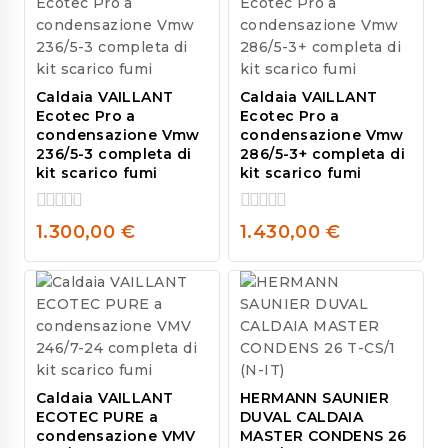
Caldaia VAILLANT
Caldaia VAILLANT
Ecotec Pro a
Ecotec Pro a
condensazione Vmw
condensazione Vmw
236/5-3 completa di
286/5-3+ completa di
kit scarico fumi
kit scarico fumi
0
0
1.300,00
€
1.430,00
€
out
out
of
of
5
5
Caldaia VAILLANT
HERMANN SAUNIER
ECOTEC PURE a
DUVAL CALDAIA
condensazione VMV
MASTER CONDENS 26