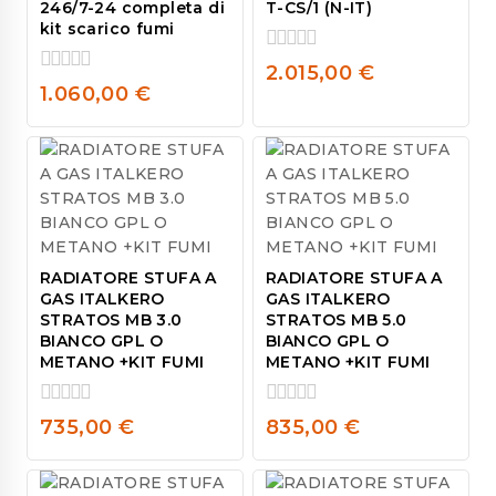
246/7-24 completa di
T-CS/1 (N-IT)
kit scarico fumi
0
2.015,00
€
out
0
1.060,00
€
of
out
5
of
5
RADIATORE STUFA A
RADIATORE STUFA A
GAS ITALKERO
GAS ITALKERO
STRATOS MB 3.0
STRATOS MB 5.0
BIANCO GPL O
BIANCO GPL O
METANO +KIT FUMI
METANO +KIT FUMI
0
0
735,00
€
835,00
€
out
out
of
of
5
5