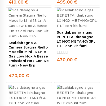
410,00
€
495,00
€
0
0
out
out
of
of
5
5
Scaldabagno a gas
BERETTA idrabagno
LX NOX METANO/GPL
Scaldabagno A
11LT con kit fumi
Camera Stagna Riello
Modello Mini 13 Ln A
Gas Low Nox A Basse
0
430,00
€
Emissioni Nox Con Kit
out
Fumi- New Erp
of
5
470,00
€
0
out
of
5