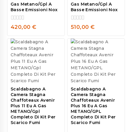
Gas Metano/Gpl A
Gas Metano/Gpl A
Basse Emissioni Nox
Basse Emissioni Nox
0
0
420,00
€
510,00
€
out
out
of
of
5
5
Scaldabagno A
Scaldabagno A
Camera Stagna
Camera Stagna
Chaffoteaux Avenir
Chaffoteaux Avenir
Plus 11 Eu A Gas
Plus 16 Eu A Gas
METANO/Gpl
METANO/GPL
Completo Di Kit Per
Completo Di Kit Per
Scarico Fumi
Scarico Fumi