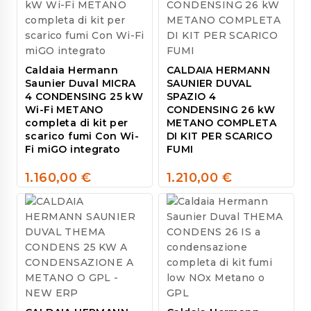
Caldaia Hermann
CALDAIA HERMANN
Saunier Duval MICRA
SAUNIER DUVAL
4 CONDENSING 25 kW
SPAZIO 4
Wi-Fi METANO
CONDENSING 26 kW
completa di kit per
METANO COMPLETA
scarico fumi Con Wi-
DI KIT PER SCARICO
Fi miGO integrato
FUMI
1.160,00
€
1.210,00
€
0
0
out
out
of
of
5
5