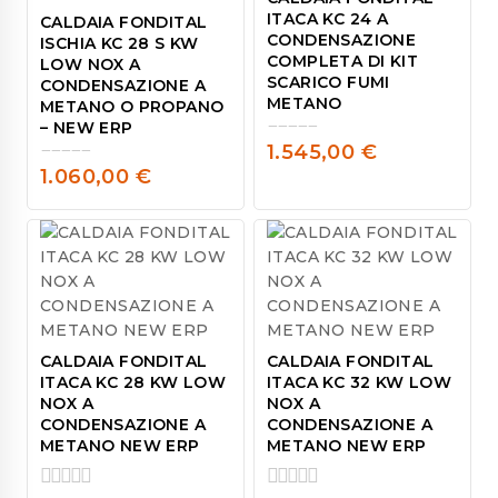
ITACA KC 24 A
CALDAIA FONDITAL
CONDENSAZIONE
ISCHIA KC 28 S KW
COMPLETA DI KIT
LOW NOX A
SCARICO FUMI
CONDENSAZIONE A
METANO
METANO O PROPANO
– NEW ERP
1.545,00
€
0
1.060,00
€
out
0
of
out
5
of
5
CALDAIA FONDITAL
CALDAIA FONDITAL
ITACA KC 28 KW LOW
ITACA KC 32 KW LOW
NOX A
NOX A
CONDENSAZIONE A
CONDENSAZIONE A
METANO NEW ERP
METANO NEW ERP