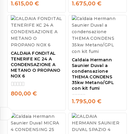
0
0
1.615,00
€
1.675,00
€
out
out
of
of
5
5
CALDAIA FONDITAL
TENERIFE KC 24 A
Caldaia Hermann
CONDENSAZIONE A
Saunier Duval a
METANO O PROPANO
condensazione
NOX 6
THEMA CONDENS
35kw Metano/GPL
con kit fumi
0
800,00
€
out
1.795,00
€
of
0
5
out
of
5