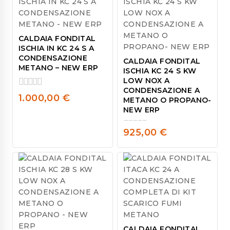
CALDAIA FONDITAL
ISCHIA IN KC 24 S A
CONDENSAZIONE
CALDAIA FONDITAL
METANO – NEW ERP
ISCHIA KC 24 S KW
LOW NOX A
CONDENSAZIONE A
0
1.000,00
€
METANO O PROPANO-
out
NEW ERP
of
5
925,00
€
0
out
of
5
CALDAIA FONDITAL