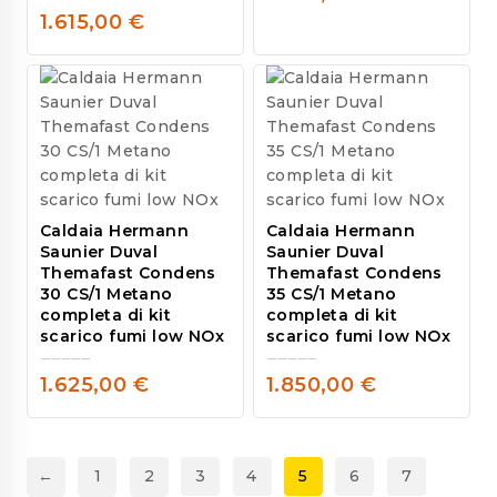
out
1.615,00
€
of
0
5
out
of
5
Caldaia Hermann
Caldaia Hermann
Saunier Duval
Saunier Duval
Themafast Condens
Themafast Condens
30 CS/1 Metano
35 CS/1 Metano
completa di kit
completa di kit
scarico fumi low NOx
scarico fumi low NOx
1.625,00
€
1.850,00
€
0
0
out
out
of
of
5
5
←
1
2
3
4
5
6
7