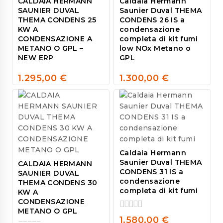
CALDAIA HERMANN
Caldaia Hermann
SAUNIER DUVAL
Saunier Duval THEMA
THEMA CONDENS 25
CONDENS 26 IS a
KW A
condensazione
CONDENSAZIONE A
completa di kit fumi
METANO O GPL –
low NOx Metano o
NEW ERP
GPL
1.295,00
€
1.300,00
€
0
0
out
out
of
of
5
5
Caldaia Hermann
Saunier Duval THEMA
CALDAIA HERMANN
CONDENS 31 IS a
SAUNIER DUVAL
condensazione
THEMA CONDENS 30
completa di kit fumi
KW A
CONDENSAZIONE
METANO O GPL
0
1.580,00
€