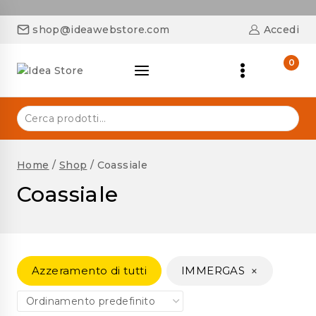
shop@ideawebstore.com
Accedi
0
Home
/
Shop
/
Coassiale
Coassiale
×
Azzeramento di tutti
IMMERGAS