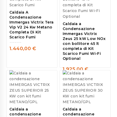
Caldaia A
Condensazione
Immergas Victrix Tera
Caldaia a
Vip V2 24 Kw Metano
Condensazione
Completa Di Kit
Immergas Victrix
Scarico Fumi
Zeus 25 kW Low NOx
con bollitore 45 lt
1.440,00
€
completa di Kit
0
Scarico Fumi Wi-Fi
out
Optional
of
5
1.925,00
€
0
out
of
5
Caldaia a
Caldaia a
condensazione
condensazione