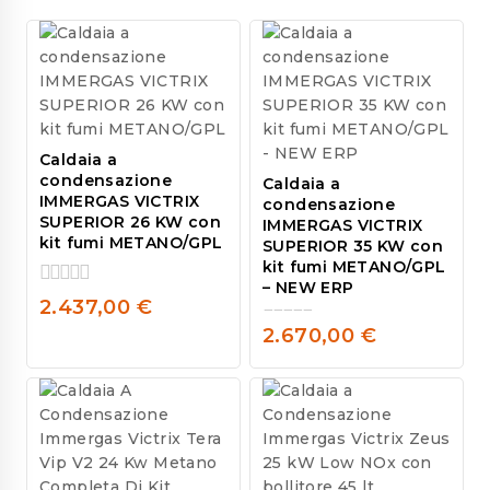
Caldaia a
condensazione
Caldaia a
IMMERGAS VICTRIX
condensazione
SUPERIOR 26 KW con
IMMERGAS VICTRIX
kit fumi METANO/GPL
SUPERIOR 35 KW con
kit fumi METANO/GPL
– NEW ERP
0
2.437,00
€
out
2.670,00
€
of
0
5
out
of
5