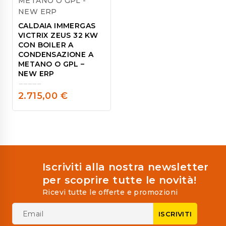
CALDAIA IMMERGAS
VICTRIX ZEUS 32 KW
CON BOILER A
CONDENSAZIONE A
METANO O GPL –
NEW ERP
2.715,00
€
0
out
of
5
Iscriviti alla nostra newsletter
per scoprire tutte le novità!
Ricevi tutte le offerte e promozioni