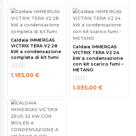
out
of
5
Caldaia IMMERGAS
VICTRIX TERA V2 28
Caldaia IMMERGAS
kW a condensazione
VICTRIX TERA V2 24
completa di kit fumi
kW a condensazione
con kit scarico fumi –
METANO
0
1.185,00
€
out
of
0
1.035,00
€
5
out
of
5