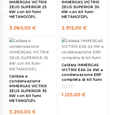
IMMERGAS VICTRIX
IMMERGAS VICTRIX
ZEUS SUPERIOR 25
ZEUS SUPERIOR 30
KW con kit fumi
KW con kit fumi
METANO/GPL
METANO/GPL
3.060,00
€
2.915,00
€
0
0
out
out
of
of
5
5
Caldaia IMMERGAS
VICTRIX EXA 24 KW a
condensazione ERP
Caldaia a
completa di kit fumi
condensazione
IMMERGAS VICTRIX
ZEUS SUPERIOR 35
0
1.125,00
€
KW con kit fumi
out
METANO/GPL
of
5
3.200,00
€
0