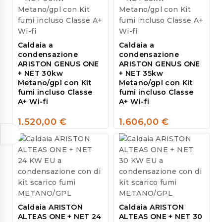
Caldaia a
Caldaia a
condensazione
condensazione
ARISTON GENUS ONE
ARISTON GENUS ONE
+ NET 30kw
+ NET 35kw
Metano/gpl con Kit
Metano/gpl con Kit
fumi incluso Classe
fumi incluso Classe
A+ Wi-fi
A+ Wi-fi
1.520,00
€
1.606,00
€
0
0
out
out
of
of
5
5
Caldaia ARISTON
Caldaia ARISTON
ALTEAS ONE + NET 24
ALTEAS ONE + NET 30