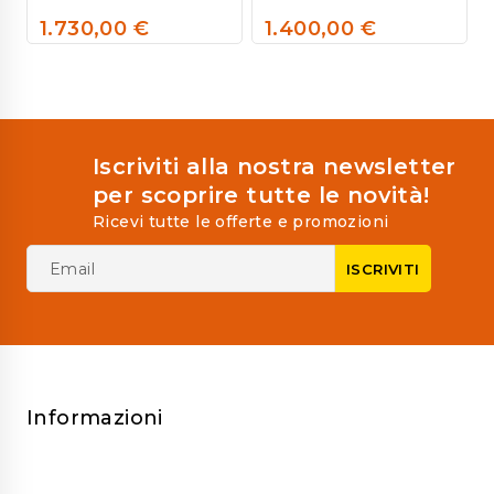
1.730,00
€
1.400,00
€
0
0
out
out
of
of
5
5
Iscriviti alla nostra newsletter
per scoprire tutte le novità!
Ricevi tutte le offerte e promozioni
Informazioni