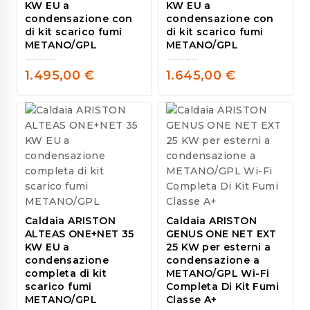
KW EU a
KW EU a
condensazione con
condensazione con
di kit scarico fumi
di kit scarico fumi
METANO/GPL
METANO/GPL
1.495,00
€
1.645,00
€
0
0
out
out
of
of
5
5
Caldaia ARISTON
Caldaia ARISTON
ALTEAS ONE+NET 35
GENUS ONE NET EXT
KW EU a
25 KW per esterni a
condensazione
condensazione a
completa di kit
METANO/GPL Wi-Fi
scarico fumi
Completa Di Kit Fumi
METANO/GPL
Classe A+