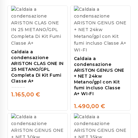
Caldaia a
condensazione
Caldaia a
ARISTON CLAS ONE IN
condensazione
25 METANO/GPL
ARISTON GENUS ONE
Completa Di Kit Fumi
+ NET 24kw
Classe A+
Metano/gpl con Kit
fumi incluso Classe
A+ WI-FI
1.165,00
€
0
out
1.490,00
€
of
0
5
out
of
5