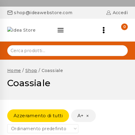
shop@ideawebstore.com
Accedi
0
Home
/
Shop
/
Coassiale
Coassiale
×
Azzeramento di tutti
A+