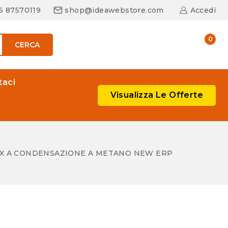
06 87570119
shop@ideawebstore.com
Accedi
0
CERCA
taci
Visualizza Le Offerte
NOX A CONDENSAZIONE A METANO NEW ERP