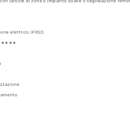
con valvole di zona o impianto solare o segnalazione remot
zione elettrico IPX5D
E: ★★★★
o
izzazione
ldamento