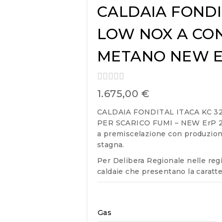
CALDAIA FONDI
LOW NOX A CO
METANO NEW 
0
1.675,00
€
out
of
CALDAIA FONDITAL ITACA KC 
5
PER SCARICO FUMI – NEW ErP 201
a premiscelazione con produzione
stagna.
Per Delibera Regionale nelle reg
caldaie che presentano la caratte
Gas