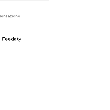
densazione
i Feedaty