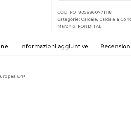
COD:
FO_8056860771118
Categorie:
Caldaie
,
Caldaie a Con
Marchio:
FONDITAL
one
Informazioni aggiuntive
Recension
 Europea ErP