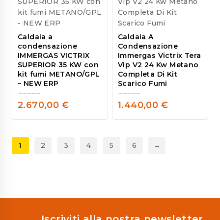
Caldaia a
Caldaia A
condensazione
Condensazione
IMMERGAS VICTRIX
Immergas Victrix Tera
SUPERIOR 35 KW con
Vip V2 24 Kw Metano
kit fumi METANO/GPL
Completa Di Kit
– NEW ERP
Scarico Fumi
2.670,00
€
1.440,00
€
0
0
out
out
of
of
5
5
1
2
3
4
5
6
→
Iscriviti alla nostra newsletter