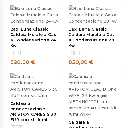
Baxi Luna Classic
Baxi Luna Classic
Caldaia Murale a Gas
Caldaia Murale a Gas
a Condensazione 24
a Condensazione 28
Kw
Kw
0
0
820,00
€
850,00
€
out
out
of
of
5
5
Caldaia a
condensazione
ARISTON CARES S 30
EUR con kit fumi
Caldaia a
condensazione