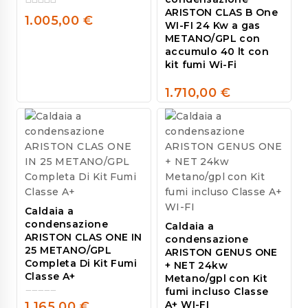
ARISTON CLAS B One
0
1.005,00
€
WI-FI 24 Kw a gas
out
METANO/GPL con
of
accumulo 40 lt con
5
kit fumi Wi-Fi
1.710,00
€
0
out
of
5
Caldaia a
condensazione
Caldaia a
ARISTON CLAS ONE IN
condensazione
25 METANO/GPL
ARISTON GENUS ONE
Completa Di Kit Fumi
+ NET 24kw
Classe A+
Metano/gpl con Kit
fumi incluso Classe
A+ WI-FI
1.165,00
€