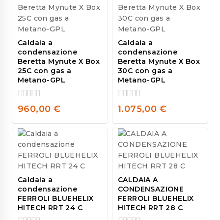
5
5
Caldaia a
Caldaia a
condensazione
condensazione
Beretta Mynute X Box
Beretta Mynute X Box
25C con gas a
30C con gas a
Metano-GPL
Metano-GPL
0
0
960,00
€
1.075,00
€
out
out
of
of
5
5
Caldaia a
CALDAIA A
condensazione
CONDENSAZIONE
FERROLI BLUEHELIX
FERROLI BLUEHELIX
HITECH RRT 24 C
HITECH RRT 28 C