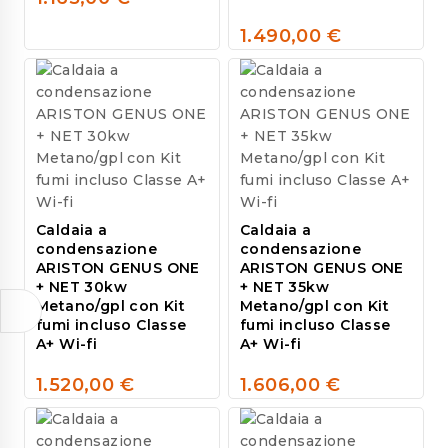
0
out
1.490,00
€
of
0
5
out
of
5
Caldaia a
Caldaia a
condensazione
condensazione
ARISTON GENUS ONE
ARISTON GENUS ONE
+ NET 30kw
+ NET 35kw
Metano/gpl con Kit
Metano/gpl con Kit
fumi incluso Classe
fumi incluso Classe
A+ Wi-fi
A+ Wi-fi
1.520,00
€
1.606,00
€
0
0
out
out
of
of