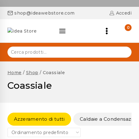
shop@ideawebstore.com
Accedi
0
Home
/
Shop
/
Coassiale
Coassiale
Azzeramento di tutti
Caldaie a Condensazio