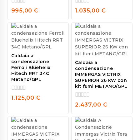
0
0
995,00
€
1.035,00
€
out
out
of
of
5
5
Caldaia a
condensazione
Caldaia a
Ferroli Bluehelix
condensazione
Hitech RRT 34C
IMMERGAS VICTRIX
Metano/GPL
SUPERIOR 26 KW con
kit fumi METANO/GPL
0
1.125,00
€
out
0
2.437,00
€
of
out
5
of
5