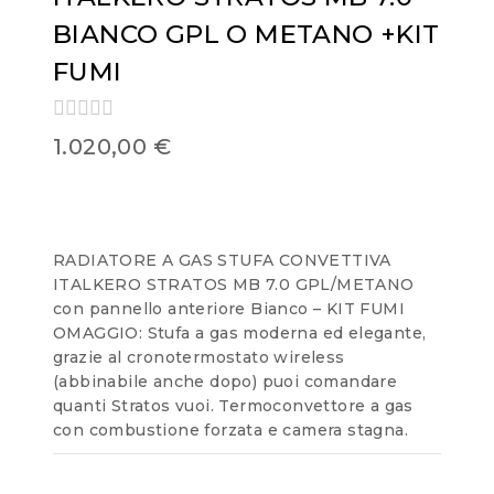
BIANCO GPL O METANO +KIT
FUMI
0
1.020,00
€
out
of
5
RADIATORE A GAS STUFA CONVETTIVA
ITALKERO STRATOS MB 7.0 GPL/METANO
con pannello anteriore Bianco – KIT FUMI
OMAGGIO: Stufa a gas moderna ed elegante,
grazie al cronotermostato wireless
(abbinabile anche dopo) puoi comandare
quanti Stratos vuoi. Termoconvettore a gas
con combustione forzata e camera stagna.