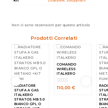
Kit
Coassiale
,
Sdoppiato
Non ci sono recensioni per questo articolo
Prodotti Correlati
COMANDO
WIRELESS
ITALKERO
RADIATORE
RAD
0
110,00
€
STUFA A GAS
STUF
out
ITALKERO
ITA
of
STRATOS MB 5.0
5
STRA
BIANCO GPL O
BIA