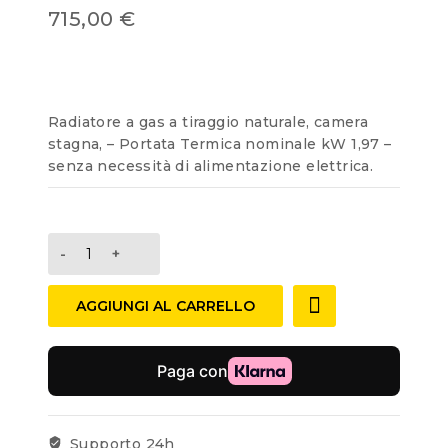
0
715,00
€
out
of
5
Radiatore a gas a tiraggio naturale, camera
stagna, – Portata Termica nominale kW 1,97 –
senza necessità di alimentazione elettrica.
AGGIUNGI AL CARRELLO
Supporto 24h