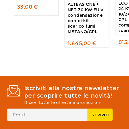
ECO
ALTEAS ONE +
0
33,00
€
24 
NET 30 KW EU a
out
18/
condensazione
of
GPL 
5
con di kit
comp
scarico fumi
scar
METANO/GPL
815
1.645,00
€
0
0
out
out
of
of
5
5
Iscriviti alla nostra newsletter
per scoprire tutte le novità!
Ricevi tutte le offerte e promozioni