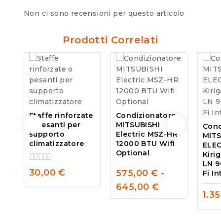
Non ci sono recensioni per questo articolo
Prodotti Correlati
Staffe rinforzate
Condizionatore
o pesanti per
MITSUBISHI
Cond
supporto
Electric MSZ-HR
MITS
climatizzatore
12000 BTU Wifi
ELE
Optional
Kiri
LN 
0
30,00
€
575,00
€
-
Fi I
out
0
645,00
€
of
out
1.3
5
of
0
5
out
of