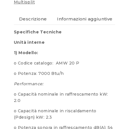
Multisplit
Descrizione
Informazioni aggiuntive
Re
Specifiche Tecniche
Unità interne
1) Modello:
o Codice catalogo: AMW 20 P
o Potenza: 7000 Btu/h
Performance:
o Capacità nominale in raffrescamento kW:
2.0
o Capacità nominale in riscaldamento
(Pdesign) kW: 2.3
o Potenza sonora in raffrescamento dB(A): 54