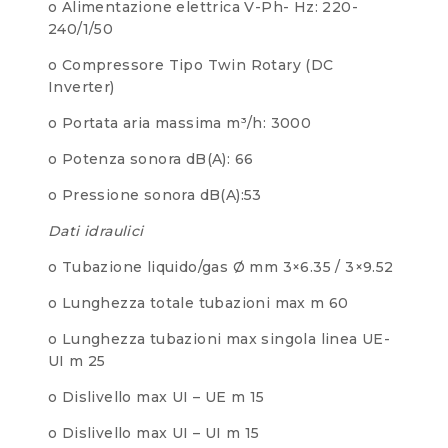
o Alimentazione elettrica V-Ph- Hz: 220-
240/1/50
o Compressore Tipo Twin Rotary (DC
Inverter)
o Portata aria massima m³/h: 3000
o Potenza sonora dB(A): 66
o Pressione sonora dB(A):53
Dati idraulici
o Tubazione liquido/gas Ø mm 3×6.35 / 3×9.52
o Lunghezza totale tubazioni max m 60
o Lunghezza tubazioni max singola linea UE-
UI m 25
o Dislivello max UI – UE m 15
o Dislivello max UI – UI m 15