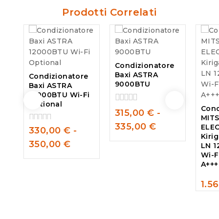
Prodotti Correlati
Condizionatore
Baxi ASTRA
Condizionatore
9000BTU
Baxi ASTRA
12000BTU Wi-Fi
Optional
Cond
0
315,00
€
-
MITS
out
335,00
€
ELE
of
330,00
€
-
0
5
Kiri
out
350,00
€
LN 
of
Wi-F
5
A+++
1.5
0
out
of
5