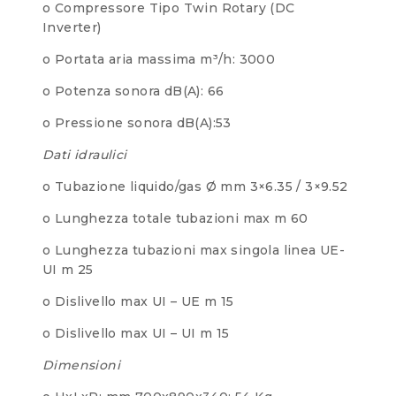
o Compressore Tipo Twin Rotary (DC
Inverter)
o Portata aria massima m³/h: 3000
o Potenza sonora dB(A): 66
o Pressione sonora dB(A):53
Dati idraulici
o Tubazione liquido/gas Ø mm 3×6.35 / 3×9.52
o Lunghezza totale tubazioni max m 60
o Lunghezza tubazioni max singola linea UE-
UI m 25
o Dislivello max UI – UE m 15
o Dislivello max UI – UI m 15
Dimensioni