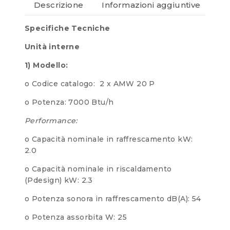
Descrizione
Informazioni aggiuntive
Re
Specifiche Tecniche
Unità interne
1) Modello:
o Codice catalogo: 2 x AMW 20 P
o Potenza: 7000 Btu/h
Performance:
o Capacità nominale in raffrescamento kW:
2.0
o Capacità nominale in riscaldamento
(Pdesign) kW: 2.3
o Potenza sonora in raffrescamento dB(A): 54
o Potenza assorbita W: 25