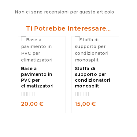
Non ci sono recensioni per questo articolo
Ti Potrebbe Interessare…
Base a
Staffa di
pavimento in
supporto per
PVC per
condizionatori
climatizzatori
monosplit
0
0
20,00
€
15,00
€
out
out
of
of
5
5