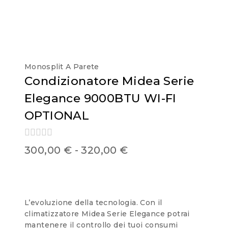
Monosplit A Parete
Condizionatore Midea Serie
Elegance 9000BTU WI-FI
OPTIONAL
0
300,00
€
-
320,00
€
out
of
5
L’evoluzione della tecnologia. Con il
climatizzatore Midea Serie Elegance potrai
mantenere il controllo dei tuoi consumi