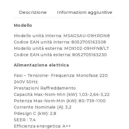
Descrizione
Informazioni aggiuntive
Re
Modello
Modello unità interna: MSAGSAU-09HRDN8
Codice EAN unità interna: 8052705163308
Modello unità esterna: MOX102-09HFN8/LT
Codice EAN unità esterna: 8052705163230
Alimentazione elettrica
Fasi – Tensione- Frequenza: Monofase 220
240V 50Hz
Prestazioni Raffreddamento
Capacità Max-Nom-Min (kW): 1,03-2,64-3,22
Potenza Max-Nom-Min (kW): 80-739-1100
Corrente Nominale (A): 3,2
Pdesign C (kW): 2,8
SEER : 7,4
Efficienza energetica: A++