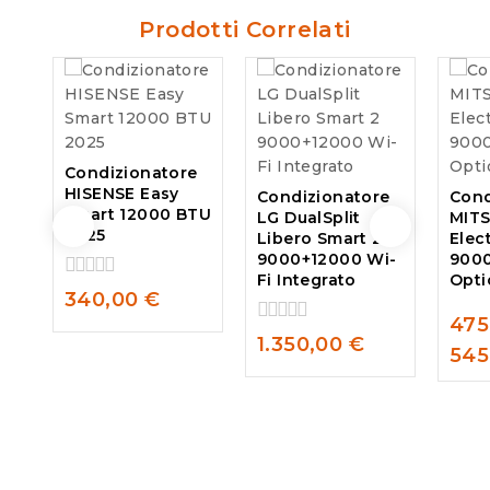
Prodotti Correlati
Condizionatore
HISENSE Easy
Condizionatore
Cond
Smart 12000 BTU
LG DualSplit
MITS
2025
Libero Smart 2
Elec
9000+12000 Wi-
9000
Fi Integrato
Opti
0
340,00
€
out
475
of
0
0
1.350,00
€
5
545
out
out
of
of
5
5