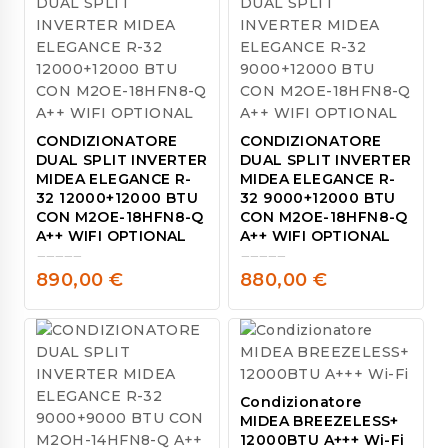
CONDIZIONATORE
CONDIZIONATORE
DUAL SPLIT INVERTER
DUAL SPLIT INVERTER
MIDEA ELEGANCE R-
MIDEA ELEGANCE R-
32 12000+12000 BTU
32 9000+12000 BTU
CON M2OE-18HFN8-Q
CON M2OE-18HFN8-Q
A++ WIFI OPTIONAL
A++ WIFI OPTIONAL
890,00
€
880,00
€
0
0
out
out
of
of
5
5
Condizionatore
MIDEA BREEZELESS+
12000BTU A+++ Wi-Fi