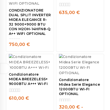
CONDIZIONATORE
0
635,00
€
DUAL SPLIT INVERTER
out
MIDEA ELEGANCE R-
of
32 9000+9000 BTU
5
CON M2OH-14HFN8-Q
A++ WIFI OPTIONAL
750,00
€
0
out
of
5
Condizionatore
MIDEA BREEZELESS+
Condizionatore
9000BTU A+++ Wi-Fi
Midea Serie Elegance
12000BTU WI-FI
OPTIONAL
0
610,00
€
out
of
320,00
€
-
0