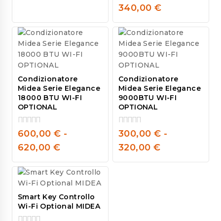
5
out
340,00
€
of
5
Condizionatore
Condizionatore
Midea Serie Elegance
Midea Serie Elegance
18000 BTU WI-FI
9000BTU WI-FI
OPTIONAL
OPTIONAL
600,00
€
-
300,00
€
-
0
0
out
out
620,00
€
320,00
€
of
of
5
5
Smart Key Controllo
Wi-Fi Optional MIDEA