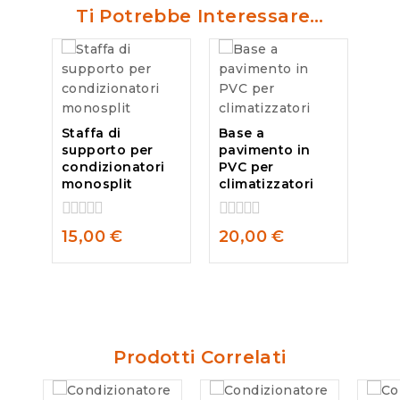
Ti Potrebbe Interessare…
Staffa di
Base a
supporto per
pavimento in
condizionatori
PVC per
monosplit
climatizzatori
0
0
15,00
€
20,00
€
out
out
of
of
5
5
Prodotti Correlati