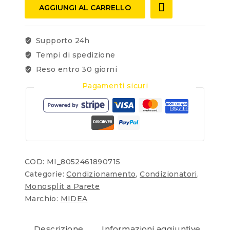
AGGIUNGI AL CARRELLO
Supporto 24h
Tempi di spedizione
Reso entro 30 giorni
Pagamenti sicuri
COD:
MI_8052461890715
Categorie:
Condizionamento
,
Condizionatori
,
Monosplit a Parete
Marchio:
MIDEA
Descrizione
Informazioni aggiuntive
Re