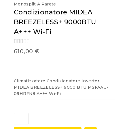
Monosplit A Parete
Condizionatore MIDEA
BREEZELESS+ 9000BTU
A+++ Wi-Fi
0
610,00
€
out
of
5
Climatizzatore Condizionatore Inverter
MIDEA BREEZELESS+ 9000 BTU MSFAAU-
09HRFN8 A+++ Wi-Fi