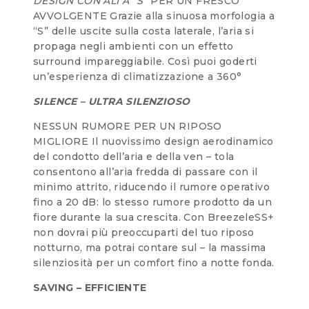
DESIGN CON ALI A “S”
PER UN FRESCO
AVVOLGENTE Grazie alla sinuosa morfologia a
“S” delle uscite sulla costa laterale, l’aria si
propaga negli ambienti con un effetto
surround impareggiabile. Così puoi goderti
un’esperienza di climatizzazione a 360°
SILENCE – ULTRA SILENZIOSO
NESSUN RUMORE PER UN RIPOSO
MIGLIORE Il nuovissimo design aerodinamico
del condotto dell’aria e della ven – tola
consentono all’aria fredda di passare con il
minimo attrito, riducendo il rumore operativo
fino a 20 dB: lo stesso rumore prodotto da un
fiore durante la sua crescita. Con BreezeleSS+
non dovrai più preoccuparti del tuo riposo
notturno, ma potrai contare sul – la massima
silenziosità per un comfort fino a notte fonda.
SAVING – EFFICIENTE