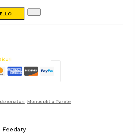
RELLO
icuri
dizionatori
,
Monosplit a Parete
i Feedaty