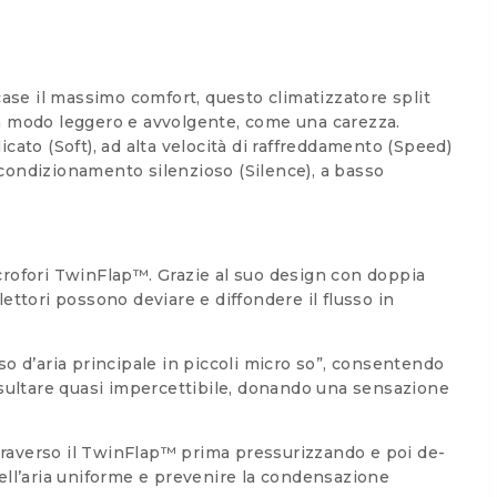
case il massimo comfort, questo climatizzatore split
e in modo leggero e avvolgente, come una carezza.
cato (Soft), ad alta velocità di raffreddamento (Speed)
condizionamento silenzioso (Silence), a basso
crofori TwinFlap™. Grazie al suo design con doppia
lettori possono deviare e diffondere il flusso in
so d’aria principale in piccoli micro so”, consentendo
 risultare quasi impercettibile, donando una sensazione
ttraverso il TwinFlap™ prima pressurizzando e poi de-
ell’aria uniforme e prevenire la condensazione