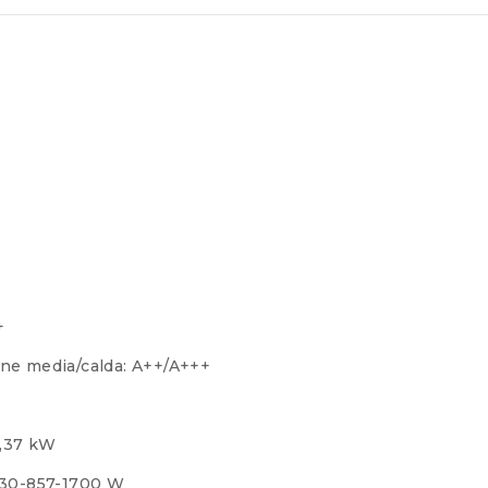
+
ione media/calda: A++/A+++
4,37 kW
130-857-1700 W