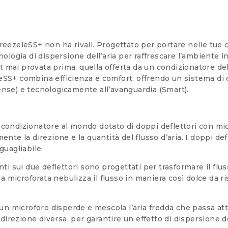
reezeleSS+ non ha rivali. Progettato per portare nelle tue 
cnologia di dispersione dell’aria per raffrescare l’ambient
mai provata prima, quella offerta da un condizionatore deli
leSS+ combina efficienza e comfort, offrendo un sistema di 
ense) e tecnologicamente all’avanguardia (Smart).
condizionatore al mondo dotato di doppi deflettori con mi
ente la direzione e la quantità del flusso d’aria. I doppi def
guagliabile.
ti sui due deflettori sono progettati per trasformare il flus
lia microforata nebulizza il flusso in maniera così dolce da
cun microforo disperde e mescola l’aria fredda che passa a
irezione diversa, per garantire un effetto di dispersione d