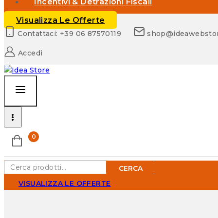
Incentivi & Detrazioni Fiscali
Visualizza Le Offerte
Contattaci: +39 06 87570119
shop@ideawebsto
Accedi
0
Cerca:
CERCA
VISUALIZZA LE OFFERTE