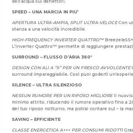
dell’acqua sui deflettori.
SPEED – UNA MARCIA IN PIU’
APERTURA ULTRA-AMPIA, SPLIT ULTRA-VELOCE
Con un’
stanza a una velocità incredibile.
HIGH-FREQUENCY INVERTER QUATTRO™
BreezeleSS+ 
L’Inverter Quattro™ permette di raggiungere prestazi
SURROUND – FLUSSO D’ARIA 360°
DESIGN CON ALI A “S” PER UN FRESCO AVVOLGENTE
G
surround impareggiabile. Così puoi goderti un’esperi
SILENCE – ULTRA SILENZIOSO
NESSUN RUMORE PER UN RIPOSO MIGLIORE
Il nuovis
minimo attrito, riducendo il rumore operativo fino a 
del tuo riposo notturno, ma potrai contare sul – la ma
SAVING – EFFICIENTE
CLASSE ENERGETICA A+++ PER CONSUMI RIDOTTI
Graz