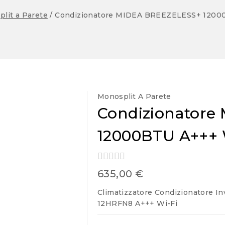
lit a Parete
/
Condizionatore MIDEA BREEZELESS+ 1200
Monosplit A Parete
Condizionator
12000BTU A+++ 
0
635,00
€
out
of
Climatizzatore Condizionatore
5
12HRFN8 A+++ Wi-Fi