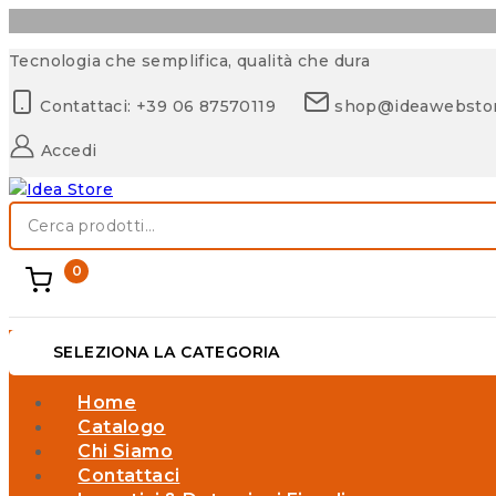
Skip
Tecnologia che semplifica, qualità che dura
to
Contattaci: +39 06 87570119
shop@ideawebsto
content
Accedi
Cerca:
0
SELEZIONA LA CATEGORIA
Home
Catalogo
Chi Siamo
Contattaci