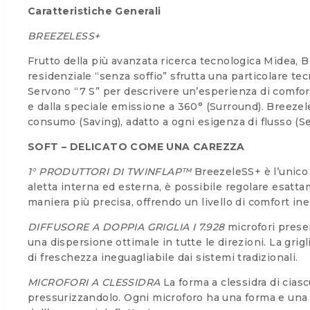
Caratteristiche Generali
BREEZELESS+
Frutto della più avanzata ricerca tecnologica Midea, B
residenziale “senza soffio” sfrutta una particolare te
Servono “7 S” per descrivere un’esperienza di comfort 
e dalla speciale emissione a 360° (Surround). Breeze
consumo (Saving), adatto a ogni esigenza di flusso (S
SOFT – DELICATO COME UNA CAREZZA
1° PRODUTTORI DI TWINFLAP™
BreezeleSS+ è l’unico 
aletta interna ed esterna, è possibile regolare esattam
maniera più precisa, offrendo un livello di comfort ine
DIFFUSORE A DOPPIA GRIGLIA I 7.928
microfori presen
una dispersione ottimale in tutte le direzioni. La grig
di freschezza ineguagliabile dai sistemi tradizionali.
MICROFORI A CLESSIDRA
La forma a clessidra di cias
pressurizzandolo. Ogni microforo ha una forma e una d