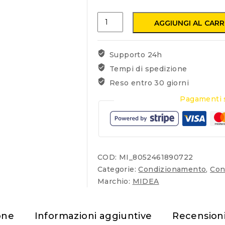
Condizionatore
AGGIUNGI AL CAR
MIDEA
BREEZELESS+
12000BTU
Supporto 24h
A+++
Tempi di spedizione
Wi-
Reso entro 30 giorni
Fi
quantità
Pagamenti s
COD:
MI_8052461890722
Categorie:
Condizionamento
,
Con
Marchio:
MIDEA
one
Informazioni aggiuntive
Recension