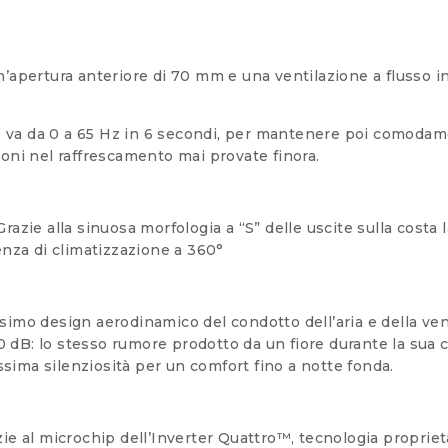
apertura anteriore di 70 mm e una ventilazione a flusso inc
va da 0 a 65 Hz in 6 secondi, per mantenere poi comodame
oni nel raffrescamento mai provate finora.
razie alla sinuosa morfologia a “S” delle uscite sulla costa l
enza di climatizzazione a 360°
simo design aerodinamico del condotto dell’aria e della ven 
20 dB: lo stesso rumore prodotto da un fiore durante la sua
ssima silenziosità per un comfort fino a notte fonda.
ie al microchip dell’Inverter Quattro™, tecnologia propriet