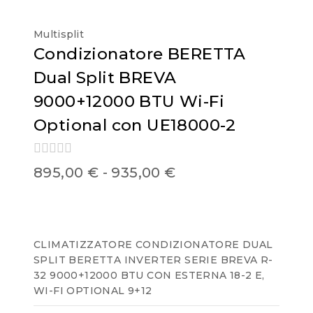
Multisplit
Condizionatore BERETTA
Dual Split BREVA
9000+12000 BTU Wi-Fi
Optional con UE18000-2
0
895,00
€
-
935,00
€
out
of
5
CLIMATIZZATORE CONDIZIONATORE DUAL
SPLIT BERETTA INVERTER SERIE BREVA R-
32 9000+12000 BTU CON ESTERNA 18-2 E,
WI-FI OPTIONAL 9+12