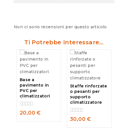
Non ci sono recensioni per questo articolo
Ti Potrebbe Interessare…
Base a
pavimento in
Staffe rinforzate
PVC per
o pesanti per
climatizzatori
supporto
climatizzatore
0
20,00
€
out
0
30,00
€
of
out
5
of