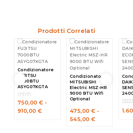
5
Prodotti Correlati
Condizionatore
FUJITSU
Condizionatore
Cond
7000BTU
MITSUBISHI
DAI
ASYG07KGTA
Electric MSZ-HR
SEN
9000 BTU Wifi
2400
Optional
750,00
€
-
0
out
0
1.6
910,00
€
475,00
€
-
of
out
0
5
545,00
€
of
out
5
of
5