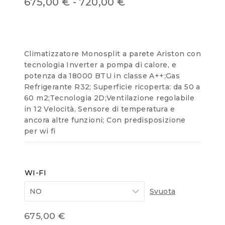
675,00
€
-
720,00
€
out
of
5
Climatizzatore Monosplit a parete Ariston con
tecnologia Inverter a pompa di calore, e
potenza da 18000 BTU in classe A++;Gas
Refrigerante R32; Superficie ricoperta: da 50 a
60 m2;Tecnologia 2D;Ventilazione regolabile
in 12 Velocità, Sensore di temperatura e
ancora altre funzioni; Con predisposizione
per wi fi
WI-FI
Svuota
675,00
€