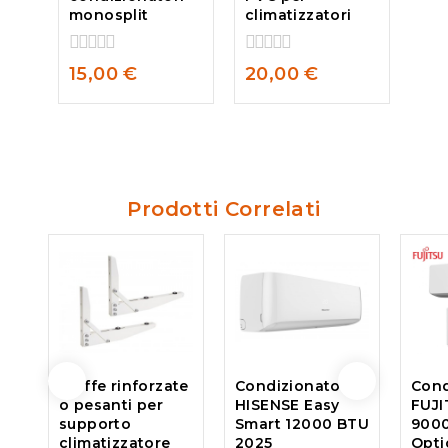
monosplit
climatizzatori
0
0
15,00
€
20,00
€
out
out
of
of
5
5
Prodotti Correlati
Staffe rinforzate
Condizionatore
Cond
o pesanti per
HISENSE Easy
FUJI
supporto
Smart 12000 BTU
9000
climatizzatore
2025
Opti