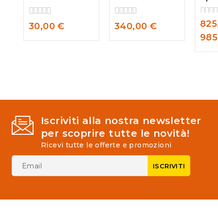
825
0
0
0
30,00
€
340,00
€
out
out
out
985
of
of
of
5
5
5
Iscriviti alla nostra newsletter
per scoprire tutte le novità!
Ricevi tutte le offerte e promozioni