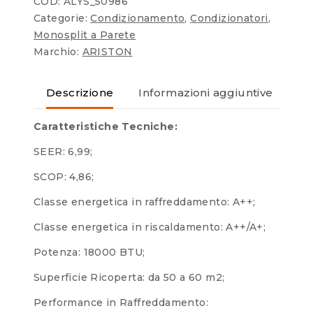
COD:
ALYS_50986
Categorie:
Condizionamento
,
Condizionatori
,
Monosplit a Parete
Marchio:
ARISTON
Descrizione
Informazioni aggiuntive
Re
Caratteristiche Tecniche:
SEER: 6,99;
SCOP: 4,86;
Classe energetica in raffreddamento: A++;
Classe energetica in riscaldamento: A++/A+;
Potenza: 18000 BTU;
Superficie Ricoperta: da 50 a 60 m2;
Performance in Raffreddamento: