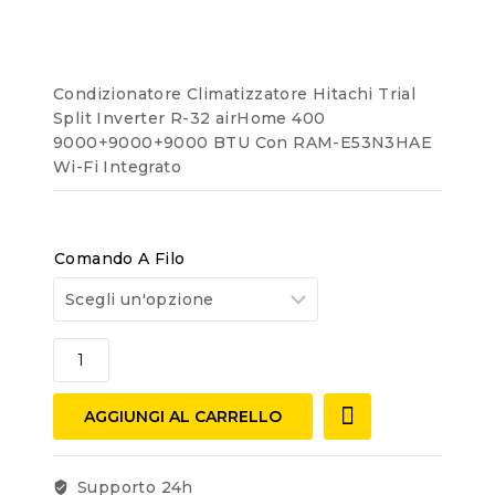
of
5
Condizionatore Climatizzatore Hitachi Trial
Split Inverter R-32 airHome 400
9000+9000+9000 BTU Con RAM-E53N3HAE
Wi-Fi Integrato
Comando A Filo
AGGIUNGI AL CARRELLO
Supporto 24h