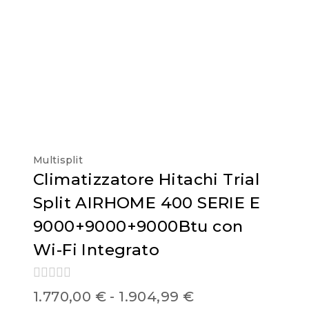
Multisplit
Climatizzatore Hitachi Trial
Split AIRHOME 400 SERIE E
9000+9000+9000Btu con
Wi-Fi Integrato
0
1.770,00
€
-
1.904,99
€
out