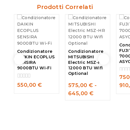
Prodotti Correlati
Cond
FUJI
Condizionatore
Condizionatore
700
DAIKIN ECOPLUS
MITSUBISHI
ASY
SENSIRA
Electric MSZ-HR
9000BTU Wi-Fi
12000 BTU Wifi
Optional
750
0
out
0
550,00
€
575,00
€
-
910
of
out
0
5
645,00
€
of
out
5
of
5