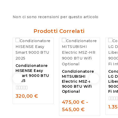
Non ci sono recensioni per questo articolo
Prodotti Correlati
Condizionatore
HISENSE Easy
Condizionatore
Cond
Smart 9000 BTU
MITSUBISHI
LG D
2025
Electric MSZ-HR
Libe
9000 BTU Wifi
9000
Optional
Fi I
0
320,00
€
out
475,00
€
-
of
0
0
1.3
5
545,00
€
out
out
of
of