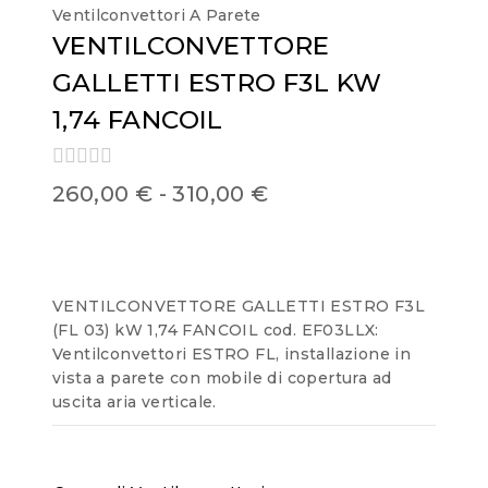
Ventilconvettori A Parete
VENTILCONVETTORE
GALLETTI ESTRO F3L KW
1,74 FANCOIL
0
260,00
€
-
310,00
€
out
of
5
VENTILCONVETTORE GALLETTI ESTRO F3L
(FL 03) kW 1,74 FANCOIL cod. EF03LLX:
Ventilconvettori ESTRO FL, installazione in
vista a parete con mobile di copertura ad
uscita aria verticale.