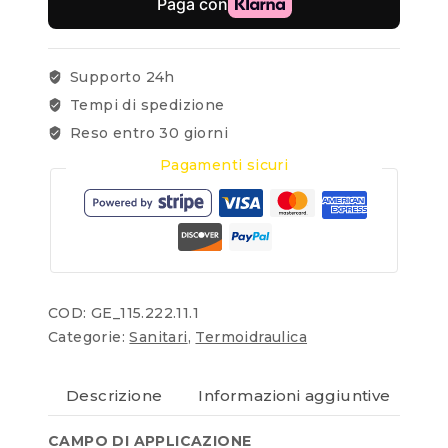
Supporto 24h
Tempi di spedizione
Reso entro 30 giorni
Pagamenti sicuri
COD:
GE_115.222.11.1
Categorie:
Sanitari
,
Termoidraulica
Descrizione
Informazioni aggiuntive
Re
CAMPO DI APPLICAZIONE