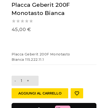
Placca Geberit 200F
Monotasto Bianca
0
45,00
€
out
of
5
Placca Geberit 200F Monotasto
Bianca 115.222.11.1
AGGIUNGI AL CARRELLO