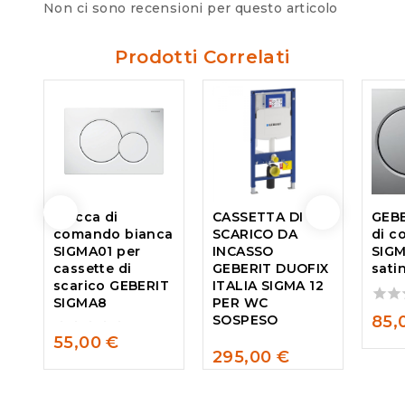
Non ci sono recensioni per questo articolo
Prodotti Correlati
Placca di
CASSETTA DI
GEBE
comando bianca
SCARICO DA
di 
SIGMA01 per
INCASSO
SIGM
cassette di
GEBERIT DUOFIX
sati
scarico GEBERIT
ITALIA SIGMA 12
SIGMA8
PER WC
0
SOSPESO
85,
out
55,00
€
of
0
295,00
€
5
out
0
of
out
5
of