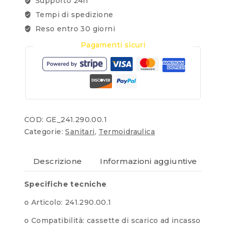
Supporto 24h
Tempi di spedizione
Reso entro 30 giorni
Pagamenti sicuri
COD:
GE_241.290.00.1
Categorie:
Sanitari
,
Termoidraulica
Descrizione
Informazioni aggiuntive
Re
Specifiche tecniche
o Articolo: 241.290.00.1
o Compatibilità: cassette di scarico ad incasso