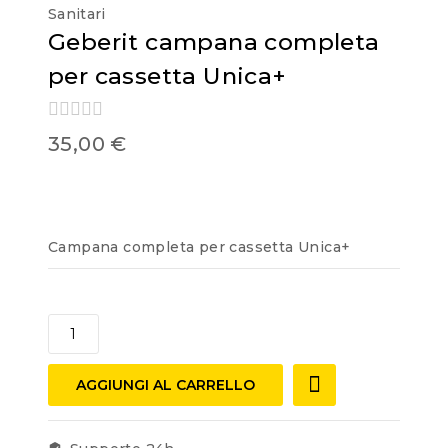
Sanitari
Geberit campana completa
per cassetta Unica+
0
35,00
€
out
of
5
Campana completa per cassetta Unica+
AGGIUNGI AL CARRELLO