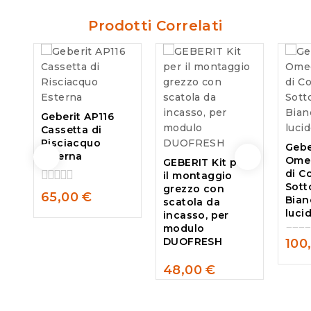
Prodotti Correlati
Geberit AP116
Cassetta di
Risciacquo
Gebe
Esterna
Ome
GEBERIT Kit per
di C
il montaggio
Sott
grezzo con
0
65,00
€
Bian
scatola da
out
luci
incasso, per
of
modulo
5
DUOFRESH
100
0
out
48,00
€
of
0
5
out
of