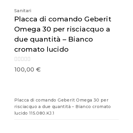
Sanitari
Placca di comando Geberit
Omega 30 per risciacquo a
due quantità – Bianco
cromato lucido
0
100,00
€
out
of
5
Placca di comando Geberit Omega 30 per
risciacquo a due quantità – Bianco cromato
lucido 115.080.KJ.1