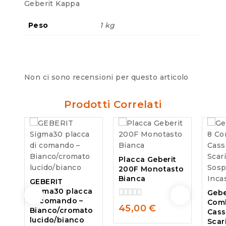
Geberit Kappa
Peso
1 kg
Non ci sono recensioni per questo articolo
Prodotti Correlati
Placca Geberit
200F Monotasto
Bianca
GEBERIT
Sigma30 placca
Gebe
di comando –
Comb
0
45,00
€
Bianco/cromato
Cass
out
lucido/bianco
Scar
of