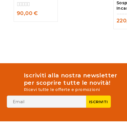
Sosp
5
Inca
0
90,00
€
out
220
of
0
5
out
of
5
Iscriviti alla nostra newsletter
per scoprire tutte le novità!
Ricevi tutte le offerte e promozioni