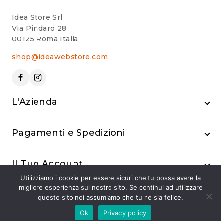
Idea Store Srl
Via Pindaro 28
00125 Roma Italia
shop@ideawebstore.com
L'Azienda
Pagamenti e Spedizioni
Il Tuo Account
Utilizziamo i cookie per essere sicuri che tu possa avere la
migliore esperienza sul nostro sito. Se continui ad utilizzare
questo sito noi assumiamo che tu ne sia felice.
Ok
Privacy policy
© 2024 Idea Store Srl