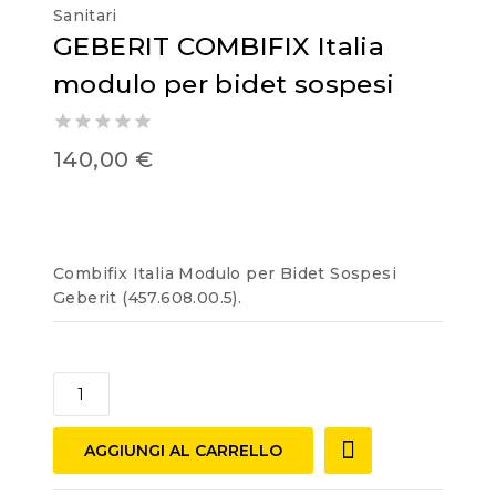
Sanitari
GEBERIT COMBIFIX Italia
modulo per bidet sospesi
0
140,00
€
out
of
5
Combifix Italia Modulo per Bidet Sospesi
Geberit (457.608.00.5).
AGGIUNGI AL CARRELLO