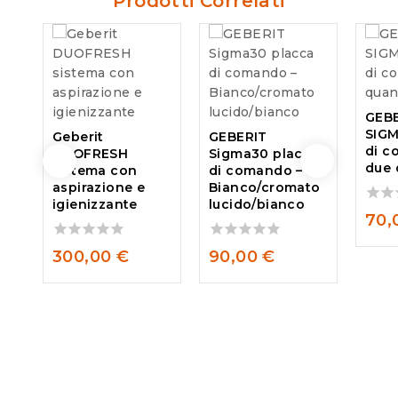
Prodotti Correlati
GEB
SIGM
Geberit
GEBERIT
di c
DUOFRESH
Sigma30 placca
due 
sistema con
di comando –
aspirazione e
Bianco/cromato
igienizzante
lucido/bianco
0
70,
out
of
0
0
300,00
€
90,00
€
5
out
out
of
of
5
5