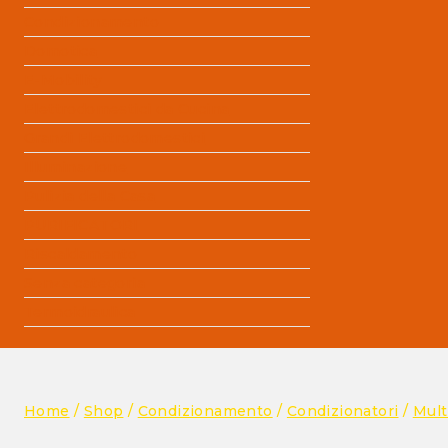
Condizionamento
Domotica
E-Mobility
Elettrodomestici da Cucina
Grandi Elettrodomestici
Illuminazione
Pulizia della Casa
PURIFICATORI
Riscaldamento
Senza categoria
Termoidraulica
Home
/
Shop
/
Condizionamento
/
Condizionatori
/
Mult