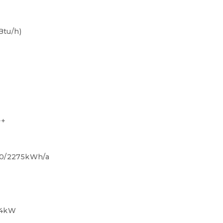
Btu/h)
++
20/2275kWh/a
,54kW