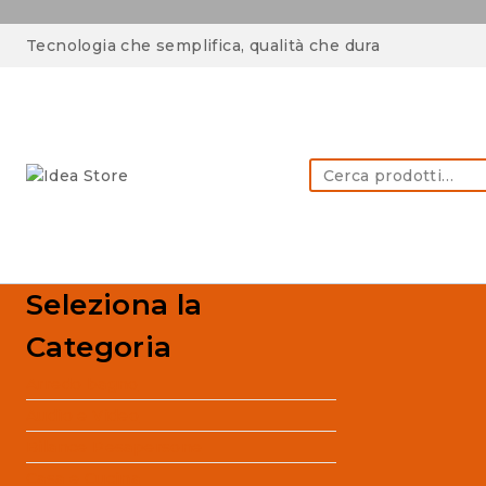
Skip
Tecnologia che semplifica, qualità che dura
to
content
Cerca:
Seleziona la
Categoria
Arredo bagno
Audio e Video
Bilance Pesapersone
Casa e Cucina