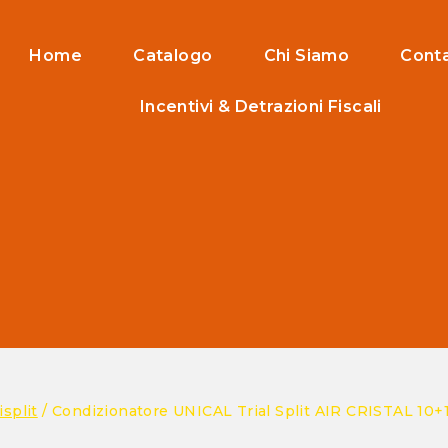
Home
Catalogo
Chi Siamo
Conta
Incentivi & Detrazioni Fiscali
isplit
/
Condizionatore UNICAL Trial Split AIR CRISTAL 10+