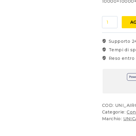
10000+10000
Condizionator
AG
UNICAL
Trial
Split
Supporto 2
AIR
Tempi di sp
CRISTAL
Reso entro 
10+10+10
BTU
Wi-
Fi
Optional
quantità
COD:
UNI_AIR
Categorie:
Con
Marchio:
UNIC