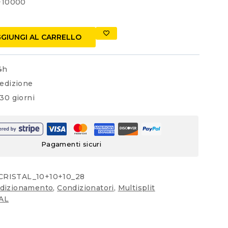
+10000
1.700,00 €
e
GIUNGI AL CARRELLO
4h
edizione
30 giorni
Pagamenti sicuri
CRISTAL_10+10+10_28
dizionamento
,
Condizionatori
,
Multisplit
AL