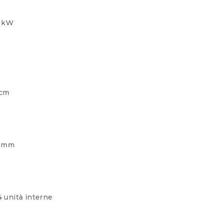
2 kW
 cm
0 mm
 unità interne