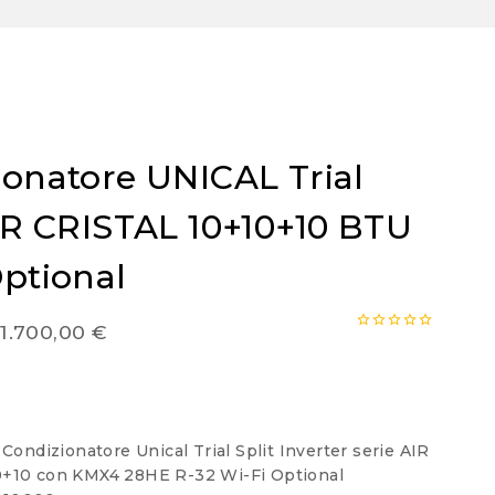
ionatore UNICAL Trial
AIR CRISTAL 10+10+10 BTU
Optional
Fascia
1.700,00
€
0
di
out
of
prezzo:
5
da
 Condizionatore Unical Trial Split Inverter serie AIR
1.550,00 €
+10 con KMX4 28HE R-32 Wi-Fi Optional
a