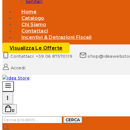
Sanitari
Home
Catalogo
Chi Siamo
Contattaci
Incentivi & Detrazioni Fiscali
Visualizza Le Offerte
Contattaci: +39 06 87570119
shop@ideawebsto
Accedi
0
Cerca:
CERCA