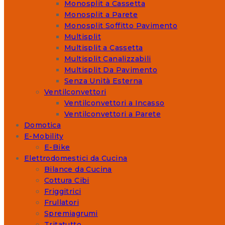
Monosplit a Cassetta
Monosplit a Parete
Monosplit Soffitto Pavimento
Multisplit
Multisplit a Cassetta
Multisplit Canalizzabili
Multisplit Da Pavimento
Senza Unità Esterna
Ventilconvettori
Ventilconvettori a Incasso
Ventilconvettori a Parete
Domotica
E-Mobility
E-Bike
Elettrodomestici da Cucina
Bilance da Cucina
Cottura Cibi
Friggitrici
Frullatori
Spremiagrumi
Tritatutto