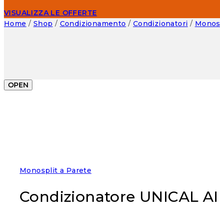
VISUALIZZA LE OFFERTE
Home
/
Shop
/
Condizionamento
/
Condizionatori
/
Monosp
OPEN
Monosplit a Parete
Condizionatore UNICAL A