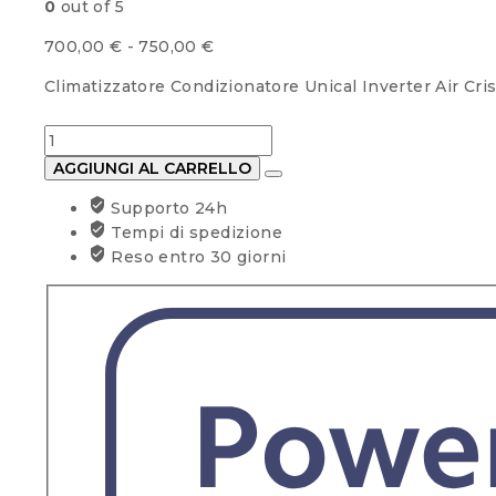
0
out of 5
Fascia
700,00
€
-
750,00
€
di
Climatizzatore Condizionatore Unical Inverter Air Cr
prezzo:
da
Condizionatore
700,00 €
UNICAL
a
AGGIUNGI AL CARRELLO
AIR
750,00 €
Supporto 24h
CRISTAL
Tempi di spedizione
18000BTU
Reso entro 30 giorni
quantità