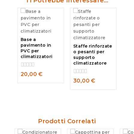
Ti Potrebbe Interessare…
Base a
pavimento in
Staffe rinforzate
PVC per
o pesanti per
climatizzatori
supporto
climatizzatore
0
20,00
€
out
0
30,00
€
of
out
5
of
5
Prodotti Correlati