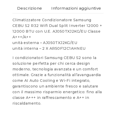
Descrizione
Informazioni aggiuntive
Re
Climatizzatore Condizionatore Samsung
CEBU S2 R32 Wifi Dual Split Inverter 12000 +
12000 BTU con U.E. AJ050TXJ2KG/EU Classe
A+++/A++
unità esterna – AJ050TXJ2KG/EU
unità interna – 2 X AR50F12C1AHNEU
I condizionatori Samsung CEBU S2 sono la
soluzione perfetta per chi cerca design
moderno, tecnologia avanzata e un comfort
ottimale. Grazie a funzionalità all’avanguardia
come AI Auto Cooling e Wi-Fi integrato,
garantiscono un ambiente fresco e salutare
con il massimo risparmio energetico: fino alla
classe A+++ in raffrescamento e A++ in
riscaldamento.