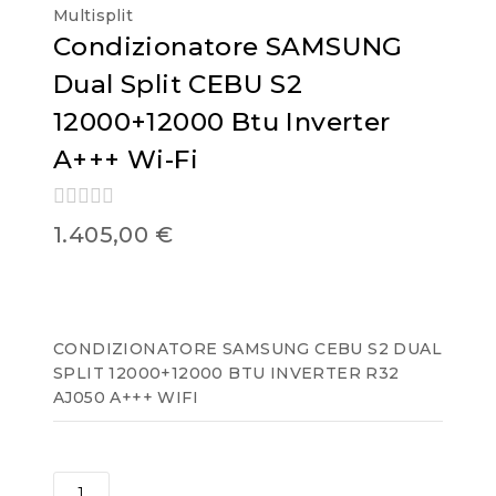
Multisplit
Condizionatore SAMSUNG
Dual Split CEBU S2
12000+12000 Btu Inverter
A+++ Wi-Fi
0
1.405,00
€
out
of
5
CONDIZIONATORE SAMSUNG CEBU S2 DUAL
SPLIT 12000+12000 BTU INVERTER R32
AJ050 A+++ WIFI