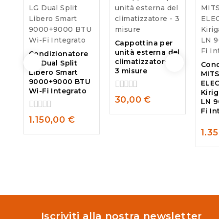
Cappottina per
unità esterna del
Condizionatore
climatizzatore –
LG Dual Split
Cond
3 misure
Libero Smart
MITS
9000+9000 BTU
ELE
Wi-Fi Integrato
Kiri
0
30,00
€
LN 
out
Fi I
of
0
1.150,00
€
5
out
1.3
of
0
5
out
of
5
Iscriviti alla nostra newsletter