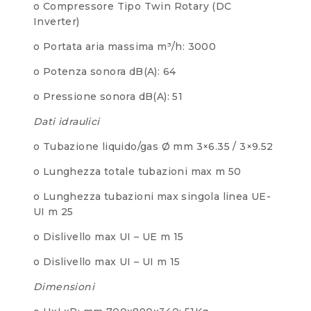
o Compressore Tipo Twin Rotary (DC
Inverter)
o Portata aria massima m³/h: 3000
o Potenza sonora dB(A): 64
o Pressione sonora dB(A): 51
Dati idraulici
o Tubazione liquido/gas Ø mm 3×6.35 / 3×9.52
o Lunghezza totale tubazioni max m 50
o Lunghezza tubazioni max singola linea UE-
UI m 25
o Dislivello max UI – UE m 15
o Dislivello max UI – UI m 15
Dimensioni