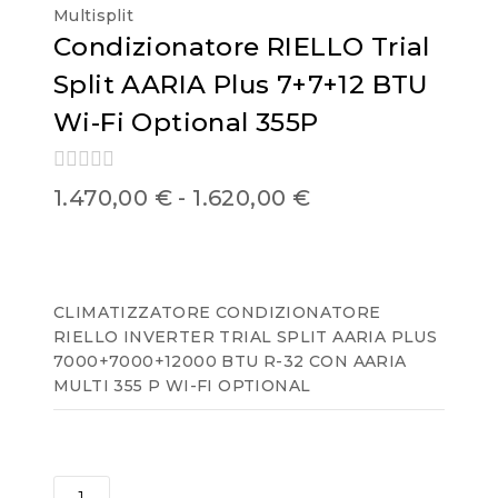
Multisplit
Condizionatore RIELLO Trial
Split AARIA Plus 7+7+12 BTU
Wi-Fi Optional 355P
0
1.470,00
€
-
1.620,00
€
out
of
5
CLIMATIZZATORE CONDIZIONATORE
RIELLO INVERTER TRIAL SPLIT AARIA PLUS
7000+7000+12000 BTU R-32 CON AARIA
MULTI 355 P WI-FI OPTIONAL