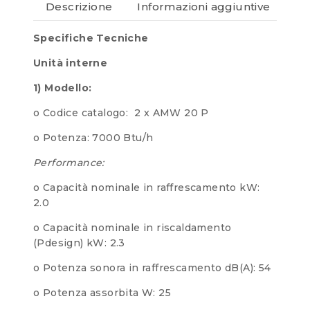
Descrizione
Informazioni aggiuntive
Re
Specifiche Tecniche
Unità interne
1) Modello:
o Codice catalogo: 2 x AMW 20 P
o Potenza: 7000 Btu/h
Performance:
o Capacità nominale in raffrescamento kW:
2.0
o Capacità nominale in riscaldamento
(Pdesign) kW: 2.3
o Potenza sonora in raffrescamento dB(A): 54
o Potenza assorbita W: 25