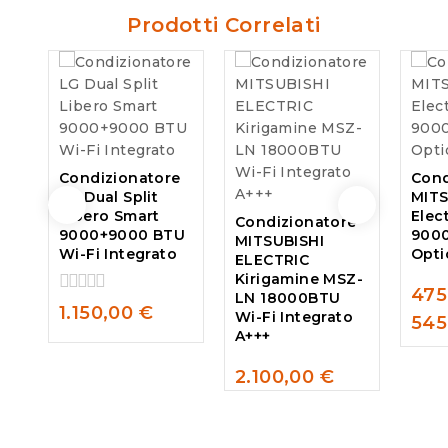
Prodotti Correlati
Condizionatore
Cond
LG Dual Split
MITS
Libero Smart
Elec
Condizionatore
9000+9000 BTU
9000
MITSUBISHI
Wi-Fi Integrato
Opti
ELECTRIC
Kirigamine MSZ-
475
LN 18000BTU
0
0
1.150,00
€
Wi-Fi Integrato
545
out
out
A+++
of
of
5
5
2.100,00
€
0
out
of
5