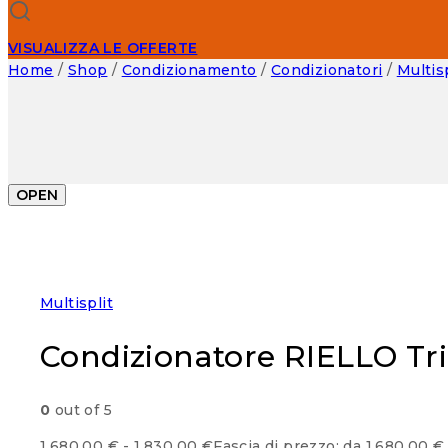
VISUALIZZA LE OFFERTE
Home
/
Shop
/
Condizionamento
/
Condizionatori
/
Multisp
OPEN
Multisplit
Condizionatore RIELLO Tri
0
out of 5
1.680,00
€
-
1.830,00
€
Fascia di prezzo: da 1.680,00 €