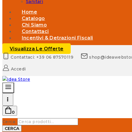
Sanitari
Home
Catalogo
Chi Siamo
Contattaci
Incentivi & Detrazioni Fiscali
Visualizza Le Offerte
Contattaci: +39 06 87570119
shop@ideawebsto
Accedi
0
Cerca:
CERCA