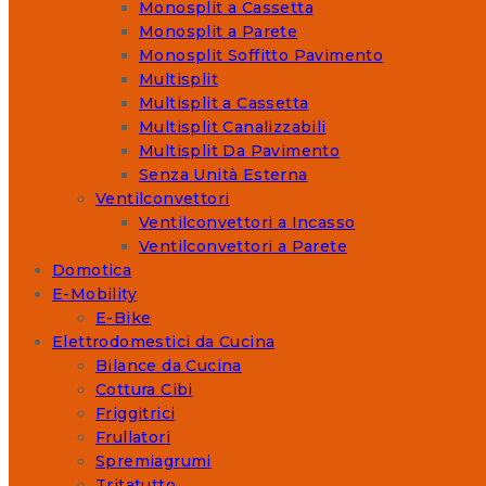
Monosplit a Cassetta
Monosplit a Parete
Monosplit Soffitto Pavimento
Multisplit
Multisplit a Cassetta
Multisplit Canalizzabili
Multisplit Da Pavimento
Senza Unità Esterna
Ventilconvettori
Ventilconvettori a Incasso
Ventilconvettori a Parete
Domotica
E-Mobility
E-Bike
Elettrodomestici da Cucina
Bilance da Cucina
Cottura Cibi
Friggitrici
Frullatori
Spremiagrumi
Tritatutto